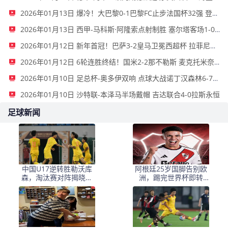
2026年01月13日 爆冷！大巴黎0-1巴黎FC止步法国杯32强 登贝莱失单刀埃梅里中框
2026年01月13日 西甲-马科斯·阿隆索点射制胜 塞尔塔客场1-0塞维利亚
2026年01月12日 新年首冠！巴萨3-2皇马卫冕西超杯 拉菲尼亚双响维尼修斯一条龙
2026年01月12日 6轮连胜终结！国米2-2那不勒斯 麦克托米奈双响恰20点射孔蒂染红
2026年01月10日 足总杯-奥多伊双响 点球大战诺丁汉森林6-7雷克瑟姆
2026年01月10日 沙特联-本泽马半场戴帽 吉达联合4-0拉斯永恒
足球新闻
中国U17逆转胜勒沃库
阿根廷25岁国脚告别欧
森，淘汰赛对阵揭晓：
洲，踢完世界杯即转
国足将战河床，上海迎
会！正值巅峰回归阿超
战阿森纳