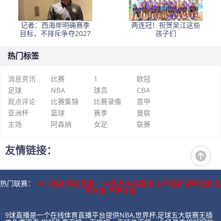
记者：西海岸明确赛季
两连冠！祝贺吴江这些
目标，不排斥争夺2027
孩子们
热门标签
消息资讯
比赛
1
欧冠
足球
NBA
球员
CBA
观点评论
比赛集锦
比赛录像
意甲
亚洲杯
篮球
赛季
曼联
主场
阿森纳
女足
联赛
友情链接：
热门联赛：
NBA直播
英超直播
CBA直播
中超直播
法甲直播
德甲直播
意
甲直播
西甲直播
9球直播是一个在线体育直播平台提供NBA,世界杯,足球五大联赛无插