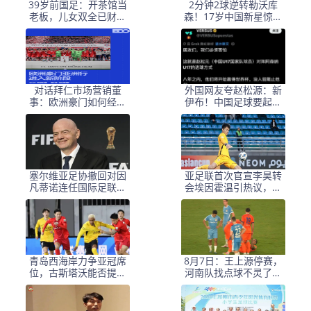
39岁前国足：开茶馆当
2分钟2球逆转勒沃库
老板，儿女双全已财富
森！17岁中国新星惊艳
自由，妻子还是黄圣依
中国足球又让人看到了
朋友
希望
对话拜仁市场营销董
外国网友夸赵松源：新
事：欧洲豪门如何经营
伊布！中国足球要起飞
中国足球市场
了，8年内冲世界杯
塞尔维亚足协撤回对因
亚足联首次官宣李昊转
凡蒂诺连任国际足联主
会埃因霍温引热议，球
席的支持
迷称之为假消息
青岛西海岸力争亚冠席
8月7日：王上源停赛，
位，古斯塔沃能否提升
河南队找点球不灵了，
表现？
马拉尼昂不会射门，郑
智剑指亚冠名额