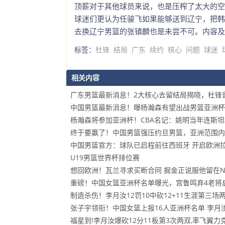
顶薪对于其他球员来说，也是压榨了太大的空
球迷们更认为任骏飞如果能够送到辽宁，把韩
去换辽宁男篮的张镇麟也是未尝不可。内容及
标签：
杜锋
结局
广东
续约
核心
问题
球迷
相关内容
广东男篮最新消息！2大核心去留结局揭晓，杜锋
中国男篮最新消息！曝杨瀚森有望出战男篮亚洲杯
杨瀚森将参加亚洲杯！CBA名记：姚明当年连斯
终于要赢了！中国男篮强压约旦男篮，亚洲范围内
中国男篮官方：球队已启程前往西班牙 开启欧洲
U19男篮世界杯排位赛
想回欧洲！瓦兰寻求买断合同 掘金正说服他留在N
重磅！中国女篮亚洲杯名单曝光，宫鲁鸣弃4老将
制造杀伤！李月汝12罚10中砍12+11生涯第三
张子宇领衔！中国女篮上报16人亚洲杯名单 李月
福星到!李月汝爆砍12分11板第3次两双,率飞翼力