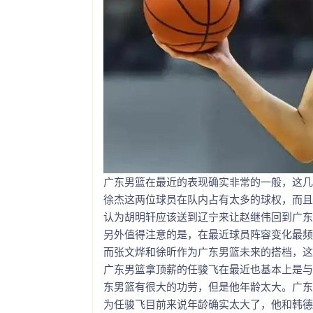
广东男篮在最近的表现确实非常的一般，这几
徐杰这两位球员在队内占有太多的球权，而且
认为胡明轩应该送到辽宁来让赵继伟回到广东
另外值得注意的是，在最近球员阵容变化最频
而张文烨和徐昕作为广东男篮未来的搭档，这
广东男篮拿顶薪的任骏飞在最近也基本上是与
东男篮有很大的功劳，但是他年龄太大。广东
为任骏飞目前来说年龄确实太大了，他和韩德