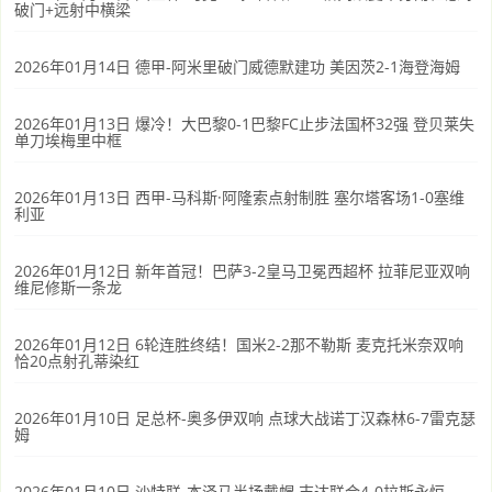
破门+远射中横梁
2026年01月14日 德甲-阿米里破门威德默建功 美因茨2-1海登海姆
2026年01月13日 爆冷！大巴黎0-1巴黎FC止步法国杯32强 登贝莱失
单刀埃梅里中框
2026年01月13日 西甲-马科斯·阿隆索点射制胜 塞尔塔客场1-0塞维
利亚
2026年01月12日 新年首冠！巴萨3-2皇马卫冕西超杯 拉菲尼亚双响
维尼修斯一条龙
2026年01月12日 6轮连胜终结！国米2-2那不勒斯 麦克托米奈双响
恰20点射孔蒂染红
2026年01月10日 足总杯-奥多伊双响 点球大战诺丁汉森林6-7雷克瑟
姆
2026年01月10日 沙特联-本泽马半场戴帽 吉达联合4-0拉斯永恒