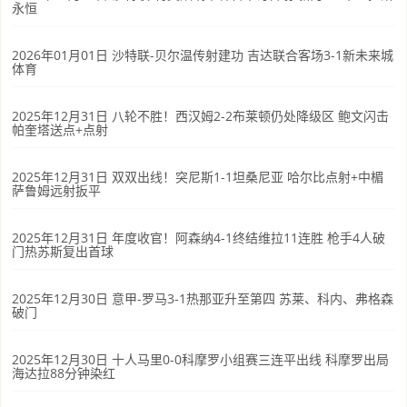
永恒
2026年01月01日 沙特联-贝尔温传射建功 吉达联合客场3-1新未来城
体育
2025年12月31日 八轮不胜！西汉姆2-2布莱顿仍处降级区 鲍文闪击
帕奎塔送点+点射
2025年12月31日 双双出线！突尼斯1-1坦桑尼亚 哈尔比点射+中楣
萨鲁姆远射扳平
2025年12月31日 年度收官！阿森纳4-1终结维拉11连胜 枪手4人破
门热苏斯复出首球
2025年12月30日 意甲-罗马3-1热那亚升至第四 苏莱、科内、弗格森
破门
2025年12月30日 十人马里0-0科摩罗小组赛三连平出线 科摩罗出局
海达拉88分钟染红