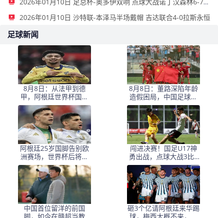
2026年01月10日 足总杯-奥多伊双响 点球大战诺丁汉森林6-7雷克瑟姆
2026年01月10日 沙特联-本泽马半场戴帽 吉达联合4-0拉斯永恒
足球新闻
8月8日：从法甲到德
8月8日：董路深陷年龄
甲，阿根廷世界杯国脚
造假困局，中国足球小
梅迪纳2500万欧转会勒
将信任危机何解？
沃库森
阿根廷25岁国脚告别欧
闯进决赛！国足U17神
洲赛场，世界杯后将重
勇出战，点球大战3比1
返阿超！
淘汰河床，豪取四战不
败！
中国首位留洋的前国
砸3个亿请阿根廷来华踢
脚，如今在赣超当教
球，梅西大概不来，却