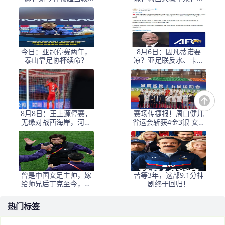
练，1.9米儿子也选足球
要国足上去当陪练？
路
今日：亚冠停赛两年，
8月6日：因凡蒂诺要
泰山靠足协杯续命？
凉？亚足联反水、卡塔
尔挺他，世界杯权力游
戏比决赛点球还刺激！
8月8日：王上源停赛，
赛场传捷报！周口健儿
无缘对战西海岸，河南
省运会斩获4金3银 女足
中场失核，郑智率队剑
（甲组）创历史摘银
指亚冠！
曾是中国女足主帅，嫁
苦等3年，这部9.1分神
给师兄后丁克至今，如
剧终于回归！
今丈夫是上海女足领队
热门标签