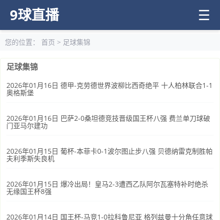
9球直播
☰
您的位置：
首页
>
足球集锦
足球集锦
2026年01月16日 德甲-克劳德世界波柳比西奇绝平 十人柏林联合1-1
奥格斯堡
2026年01月16日 巴萨2-0桑坦德竞技晋级国王杯八强 费兰单刀球破
门亚马尔建功
2026年01月15日 葡杯-本菲卡0-1波尔图止步八强 贝德纳雷克制胜帕
夫利季斯失良机
2026年01月15日 爆冷出局！皇马2-3遭西乙队阿尔瓦塞特补时绝杀
无缘国王杯8强
2026年01月14日 国王杯-马竞1-0拉科鲁尼亚 格列兹曼十分角任意球