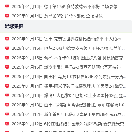
2026年01月14日 德甲第17轮 多特蒙德vs不莱梅 全场录像
2026年01月14日 意杯第3轮 罗马vs都灵 全场录像
足球集锦
2026年01月16日 德甲-克劳德世界波柳比西奇绝平 十人柏林联合1-1奥格斯堡
2026年01月16日 巴萨2-0桑坦德竞技晋级国王杯八强 费兰单刀球破门亚马尔建功
2026年01月15日 葡杯-本菲卡0-1波尔图止步八强 贝德纳雷克制胜帕夫利季斯失良机
2026年01月15日 爆冷出局！皇马2-3遭西乙队阿尔瓦塞特补时绝杀 无缘国王杯8强
2026年01月14日 国王杯-马竞1-0拉科鲁尼亚 格列兹曼十分角任意球破门+远射中横梁
2026年01月14日 德甲-阿米里破门威德默建功 美因茨2-1海登海姆
2026年01月13日 爆冷！大巴黎0-1巴黎FC止步法国杯32强 登贝莱失单刀埃梅里中框
2026年01月13日 西甲-马科斯·阿隆索点射制胜 塞尔塔客场1-0塞维利亚
2026年01月12日 新年首冠！巴萨3-2皇马卫冕西超杯 拉菲尼亚双响维尼修斯一条龙
2026年01月12日 6轮连胜终结！国米2-2那不勒斯 麦克托米奈双响恰20点射孔蒂染红