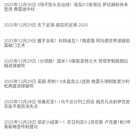
2025年12月30日 3场不败头名出线！埃及0-0安哥拉 萨拉赫轮休未
登场 弗雷迪中柱
2025年12月29日 天下足球-疯狂的足球·2025
2025年12月29日 握手言和！科特迪瓦1-1喀麦隆 阿玛德世界波姆伯
莫破门乏术
2025年12月29日 1分领跑！国米1-0客胜亚特兰大 劳塔罗制胜图拉
姆进球被吹
2025年12月29日 英超-热刺1-0水晶宫止2连败 格雷头球制胜里沙利
松两度进球被吹
2025年12月28日 坦桑尼亚1-1乌干达分列三四名 姆苏凡点射伊克皮
苏扳平奥凯洛失点
2025年12月28日 锁定小组第一！尼日利亚3-2突尼斯 卢克曼1射2传
奥斯梅恩传射建功