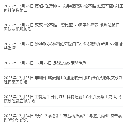
2025年12月28日 英超-伯恩利0-0埃弗顿遭遇9轮不胜 红酒军团0射正
仍排倒数第二
2025年12月27日 双双2轮不胜！赞比亚0-0闷平科摩罗 毛利达破门
因队友犯规被吹
2025年12月27日 沙特联-米林科维奇破门马尔科姆建功 新月3-2赛哈
特海湾
2025年12月25日 12月25日 足球之夜-足球传承
2025年12月25日 非洲杯-喀麦隆1-0加蓬取开门红 姆伯莫助攻艾永制
胜巴莱巴伤退
2025年12月25日 卫冕冠军开门红！科特迪瓦1-0小胜莫桑比克 阿玛
德制胜凯西献助攻
2025年12月24日 3分钟2球绝杀！布基纳法索2-1赤道几内亚 塔普索
巴98分钟绝杀