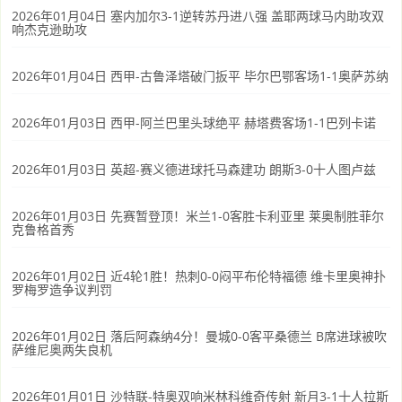
2026年01月04日 塞内加尔3-1逆转苏丹进八强 盖耶两球马内助攻双
响杰克逊助攻
2026年01月04日 西甲-古鲁泽塔破门扳平 毕尔巴鄂客场1-1奥萨苏纳
2026年01月03日 西甲-阿兰巴里头球绝平 赫塔费客场1-1巴列卡诺
2026年01月03日 英超-赛义德进球托马森建功 朗斯3-0十人图卢兹
2026年01月03日 先赛暂登顶！米兰1-0客胜卡利亚里 莱奥制胜菲尔
克鲁格首秀
2026年01月02日 近4轮1胜！热刺0-0闷平布伦特福德 维卡里奥神扑
罗梅罗造争议判罚
2026年01月02日 落后阿森纳4分！曼城0-0客平桑德兰 B席进球被吹
萨维尼奥两失良机
2026年01月01日 沙特联-特奥双响米林科维奇传射 新月3-1十人拉斯