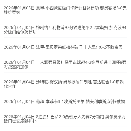
2026年01月05日 意甲-小西蒙尼破门卡萨迪替补建功 都灵客场3-0完
胜维罗纳
2026年01月04日 神剧情！利物浦97分钟遭绝平2-2富勒姆 加克波94
分破门维尔茨建功
2026年01月04日 法甲-里贝罗染红梅林破门 十人里尔0-2不敌雷恩
2026年01月04日 十人顽强晋级！马里点球战4-3突尼斯进非洲杯8强
将战塞内加尔
2026年01月04日 沙特联-穆汉纳·尚基提破门制胜 吉达联合1-0布赖
代合作
2026年01月04日 葡超-本菲卡3-1埃斯托里尔 帕夫利季斯点射+戴帽
2026年01月04日 8连胜！巴萨2-0西班牙人先赛7分领跑 奥尔莫莱万
破门霍安屡献神扑