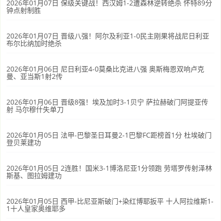
2026年01月07日 保级关键战！西汉姆1-2遭森林逆转绝杀 怀特89分
钟点射制胜
2026年01月07日 晋级八强！阿尔及利亚1-0民主刚果将战尼日利亚
布尔比纳加时绝杀
2026年01月06日 尼日利亚4-0莫桑比克进八强 奥斯梅恩双响卢克
曼、亚当斯1射2传
2026年01月06日 晋级8强！埃及加时3-1贝宁 萨拉赫破门阿提亚传
射 马尔穆什失单刀
2026年01月05日 法甲-巴黎圣日耳曼2-1巴黎FC距榜首1分 杜埃破门
登贝莱建功
2026年01月05日 2连胜！国米3-1博洛尼亚1分领跑 劳塔罗传射泽林
斯基、图拉姆建功
2026年01月05日 西甲-比尼亚斯破门+染红博耶扳平 十人阿拉维斯1-
1十人皇家奥维耶多