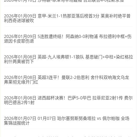
2026年01月09日 意甲-米兰1-1热那亚落后榜首3分 莱奥补时绝平普
利西奇进球被吹
2026年01月09日 5连胜遭终结！阿森纳0-0利物浦 布拉德利中框+伤
退因卡皮耶伤退
2026年01月08日 英超-九人埃弗顿1-1狼队 基恩破门+中柱+染红格拉
利什两黄被罚下
2026年01月08日 英超3连平！曼联2-2伯恩利 舍什科双响海文乌龙
弗莱彻无缘开门红
2026年01月08日 进西超杯决赛！巴萨5-0毕巴 拉菲尼亚2射1传 费尔
明巴德吉2传1射
2026年01月07日 01月07日 珀尔塞努斯努桑塔拉 vs 佩尔帕咖 全场
集锦战报统计