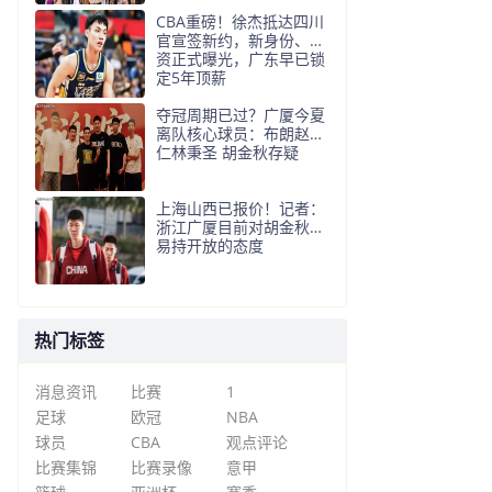
CBA重磅！徐杰抵达四川
官宣签新约，新身份、薪
资正式曝光，广东早已锁
定5年顶薪
夺冠周期已过？广厦今夏
离队核心球员：布朗赵嘉
仁林秉圣 胡金秋存疑
上海山西已报价！记者：
浙江广厦目前对胡金秋交
易持开放的态度
热门标签
消息资讯
比赛
1
足球
欧冠
NBA
球员
CBA
观点评论
比赛集锦
比赛录像
意甲