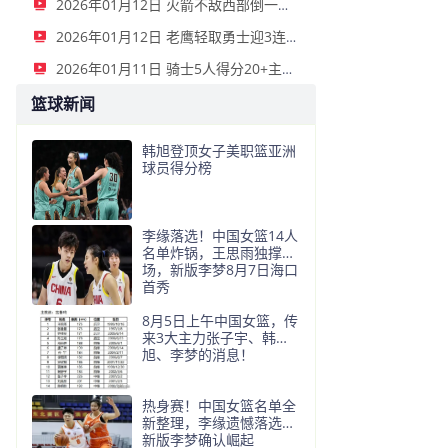
2026年01月12日 火箭不敌西部倒一国王遭遇3连败！申京复出19+9 阿门31+13+6
2026年01月12日 老鹰轻取勇士迎3连胜 约翰逊23+11+6 CJ首秀12分 库里31+5
2026年01月11日 骑士5人得分20+主场复仇森林狼 米切尔28+8 爱德华兹25+5
篮球新闻
韩旭登顶女子美职篮亚洲
球员得分榜
李缘落选！中国女篮14人
名单炸锅，王思雨独撑后
场，新版李梦8月7日海口
首秀
8月5日上午中国女篮，传
来3大主力张子宇、韩
旭、李梦的消息！
热身赛！中国女篮名单全
新整理，李缘遗憾落选，
新版李梦确认崛起