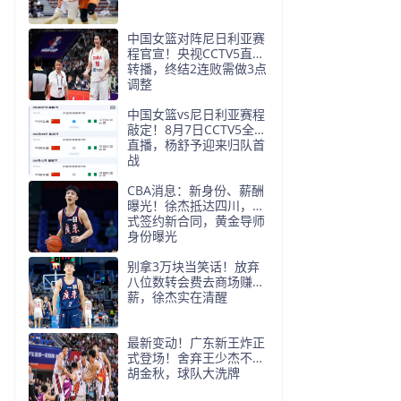
中国女篮对阵尼日利亚赛
程官宣！央视CCTV5直播
转播，终结2连败需做3点
调整
中国女篮vs尼日利亚赛程
敲定！8月7日CCTV5全程
直播，杨舒予迎来归队首
战
CBA消息：新身份、薪酬
曝光！徐杰抵达四川，正
式签约新合同，黄金导师
身份曝光
别拿3万块当笑话！放弃
八位数转会费去商场赚底
薪，徐杰实在清醒
最新变动！广东新王炸正
式登场！舍弃王少杰不追
胡金秋，球队大洗牌