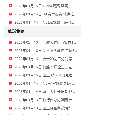
2026年01月15日NBA常规赛 篮网 - 鹈鹕 全场录像
2026年01月15日G联赛常规赛 俄克拉荷马城蓝 - 撕裂之城混音 全场录像
2026年01月14日 NBL常规赛 山东蜜獾 VS 上海玄鸟 全场录像
篮球集锦
2026年05月10日 广厦客胜山西扳成1-1 胡金秋17+11 迪亚洛关键上篮不中
2026年01月16日 湖人不敌黄蜂 三球30+11&9记三分 东契奇39分 詹姆斯29+9+6
2026年01月16日 勇士20记三分射穿尼克斯！库里27+7 巴特勒32+8 穆迪三分9中7
2026年01月15日 快船27罚全进力克奇才迎来4连胜 哈登22+5+8 伦纳德33分4断
2026年01月15日 国王3人20+力克尼克斯 德罗赞里程碑 威少11助 布伦森伤退
2026年01月14日 NCAA常规赛 加州圣玛丽大学 82 - 68 旧金山大学 全场集锦
2026年01月14日 勇士大胜开拓者 杨瀚森3分2板 巴特勒16+6+5 库里9中2送11助
2026年01月13日 独行侠力克篮网 弗拉格27+5+5 克莱18分 小波特28+9
2026年01月13日 国王背靠背送湖人3连败 东契奇空砍42+7+8+4断 威少22+5+7