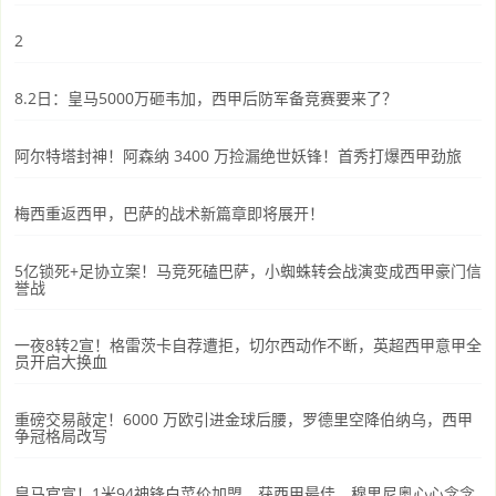
2
8.2日：皇马5000万砸韦加，西甲后防军备竞赛要来了？
阿尔特塔封神！阿森纳 3400 万捡漏绝世妖锋！首秀打爆西甲劲旅
梅西重返西甲，巴萨的战术新篇章即将展开！
5亿锁死+足协立案！马竞死磕巴萨，小蜘蛛转会战演变成西甲豪门信
誉战
一夜8转2宣！格雷茨卡自荐遭拒，切尔西动作不断，英超西甲意甲全
员开启大换血
重磅交易敲定！6000 万欧引进金球后腰，罗德里空降伯纳乌，西甲
争冠格局改写
皇马官宣！1米94神锋白菜价加盟，获西甲最佳，穆里尼奥心心念念