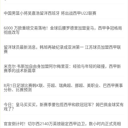
中国男篮小将吴嘉浩留洋西班牙 将出战西甲U22联赛
6000 万欧重磅交易落地！金球后腰罗德里加盟皇马，西甲争冠格局
彻底改写
留洋球员最新消息，韩旭再破纪录成亚洲第一 江苏球员加盟西甲联
赛
米克尔·韦斯加自由身加盟阿尔梅里亚：经验与年轻的碰撞，西甲新
赛季的战术新篇章
8月1日足球比赛韩K联、芬超、瑞典超、挪超、美职业、巴西甲赛事
分析、比赛预测
今日：皇马买买买，新赛季要包揽西甲和欧冠冠军？姆巴佩金球奖有
戏了？
官宣倒计时！切尔西2140万英镑敲定西甲边卫，数小时内正式亮相