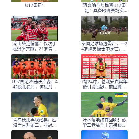
U17国足1
阿森纳主帅称赞U17国
足：具备欧洲赛场实
力，两位球员特别突出
泰山终迎惊喜！仅次于
泰国足球场遭雷击，一2
陈蒲谢文能，21岁青妖
4岁球员被击中身亡，身
崛起，未来国足新锋
边多人倒地，至少9人受
线！
伤，警方介入调查
U17国足VS勒沃库森：4
7场24球，基利安真实年
42稳扎稳打，何思凡邝
龄引发质疑，前国脚毛
兆镭领衔，赵松源冲锋
剑卿称造假很正常
青岛德比再现经典，西
汗水落地终有回响！彭
海岸直升第二，亚冠梦
毕二老离开山东持续高
想近在咫尺
光，支持郑智以教练身
份征战亚冠