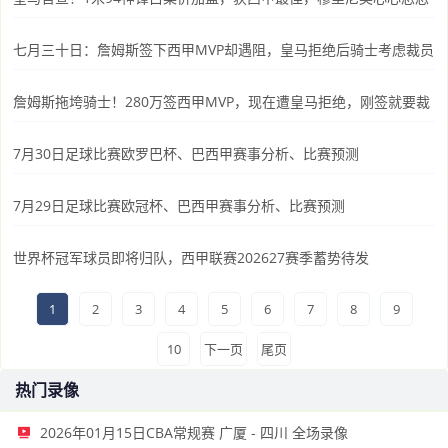
七月三十日：詹姆斯签下西甲MVP却遇阻，皇马拒绝后骑士考虑裁员
詹姆斯拖垮骑士！280万签西甲MVP，现在遭皇马拒绝，刚签就要裁
7月30日足球比赛欧罗巴杯、巴西甲赛事分析、比赛预测
7月29日足球比赛欧冠杯、巴西甲赛事分析、比赛预测
世界杯冠军球员即将归队，西甲联赛202627赛季蓄势待发
1
2
3
4
5
6
7
8
9
10
下一页
尾页
热门录像
2026年01月15日CBA常规赛 广厦 - 四川 全场录像