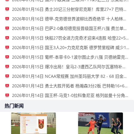
2026年01月16日 勇士20记三分射穿尼克斯！库里27+7 巴特勒32+8 穆迪三分9中7
2026年01月16日 德甲-克劳德世界波柳比西奇绝平 十人柏林联合1-1奥格斯堡
2026年01月16日 巴萨2-0桑坦德竞技晋级国王杯八强 费兰单刀球破门亚马尔建功
2026年01月15日 快船27罚全进力克奇才迎来4连胜 哈登22+5+8 伦纳德33分4断
2026年01月15日 国王3人20+力克尼克斯 德罗赞里程碑 威少11助 布伦森伤退
2026年01月15日 葡杯-本菲卡0-1波尔图止步八强 贝德纳雷克制胜帕夫利季斯失良机
2026年01月15日 爆冷出局！皇马2-3遭西乙队阿尔瓦塞特补时绝杀 无缘国王杯8强
2026年01月14日 NCAA常规赛 加州圣玛丽大学 82 - 68 旧金山大学 全场集锦
2026年01月14日 勇士大胜开拓者 杨瀚森3分2板 巴特勒16+6+5 库里9中2送11助
2026年01月14日 国王杯-马竞1-0拉科鲁尼亚 格列兹曼十分角任意球破门+远射中横梁
热门新闻