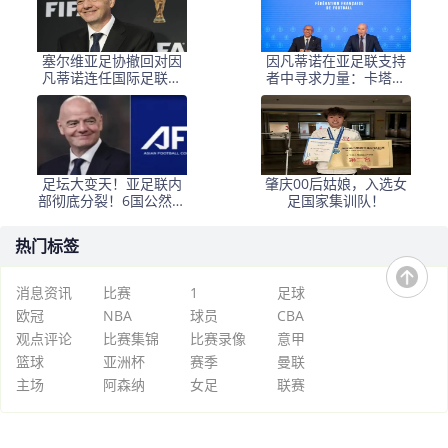
塞尔维亚足协撤回对因
因凡蒂诺在亚足联支持
凡蒂诺连任国际足联主
者中寻求力量：卡塔尔
席的支持
与阿联酋的立场引发关
注
足坛大变天！亚足联内
肇庆00后姑娘，入选女
部彻底分裂！6国公然倒
足国家集训队！
戈，力挺因凡蒂诺连任
热门标签
消息资讯
比赛
1
足球
欧冠
NBA
球员
CBA
观点评论
比赛集锦
比赛录像
意甲
篮球
亚洲杯
赛季
曼联
主场
阿森纳
女足
联赛