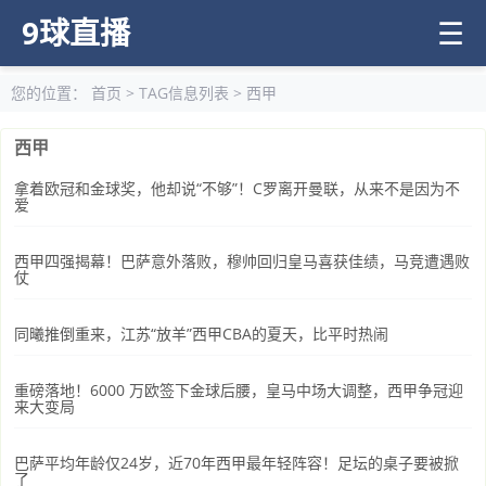
9球直播
☰
您的位置：
首页
> TAG信息列表 > 西甲
西甲
拿着欧冠和金球奖，他却说“不够”！C罗离开曼联，从来不是因为不
爱
西甲四强揭幕！巴萨意外落败，穆帅回归皇马喜获佳绩，马竞遭遇败
仗
同曦推倒重来，江苏“放羊”西甲CBA的夏天，比平时热闹
重磅落地！6000 万欧签下金球后腰，皇马中场大调整，西甲争冠迎
来大变局
巴萨平均年龄仅24岁，近70年西甲最年轻阵容！足坛的桌子要被掀
了