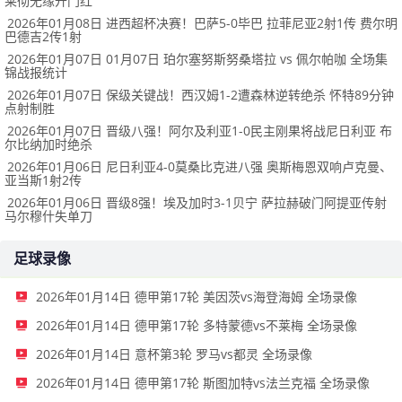
莱彻无缘开门红
2026年01月08日 进西超杯决赛！巴萨5-0毕巴 拉菲尼亚2射1传 费尔明
巴德吉2传1射
2026年01月07日 01月07日 珀尔塞努斯努桑塔拉 vs 佩尔帕咖 全场集
锦战报统计
2026年01月07日 保级关键战！西汉姆1-2遭森林逆转绝杀 怀特89分钟
点射制胜
2026年01月07日 晋级八强！阿尔及利亚1-0民主刚果将战尼日利亚 布
尔比纳加时绝杀
2026年01月06日 尼日利亚4-0莫桑比克进八强 奥斯梅恩双响卢克曼、
亚当斯1射2传
2026年01月06日 晋级8强！埃及加时3-1贝宁 萨拉赫破门阿提亚传射
马尔穆什失单刀
足球录像
2026年01月14日 德甲第17轮 美因茨vs海登海姆 全场录像
2026年01月14日 德甲第17轮 多特蒙德vs不莱梅 全场录像
2026年01月14日 意杯第3轮 罗马vs都灵 全场录像
2026年01月14日 德甲第17轮 斯图加特vs法兰克福 全场录像