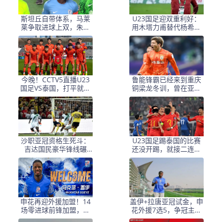
斯坦丘自带体系，马莱
U23国足迎双重利好：
莱争取进球上双，朱鹏
用木塔力甫替代杨希，
宇竞争主力，大连变国
蒯纪闻首发，拿下泰国
脚基地
直接小组出线
今晚！CCTV5直播U23
鲁能锋霸已经来到重庆
国足VS泰国，打平就出
铜梁龙冬训，曾在亚冠
线的世界性难题又来
进球表现不俗，值得期
了！毛伟杰能否出战
待
沙职亚冠资格生死斗：
U23国足踢泰国的比赛
吉达国民豪华锋线碾
还没开踢，就接二连三
压？布赖代合作客场破
收到喜讯，亚足联确认
局难
申花再迎外援加盟！14
盖伊+拉唐亚冠试金，申
场零进球前锋加盟，阿
花外援7选5，争冠主力
马杜或亚冠后告别球队
框架成型 后腰有隐患