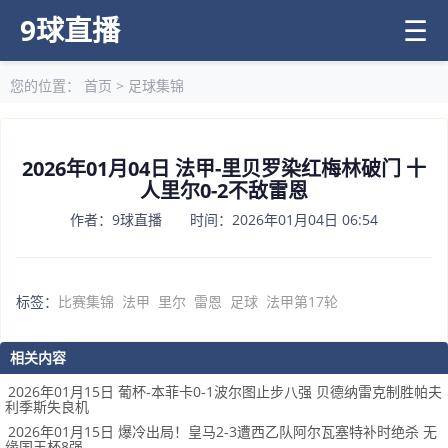
9球直播
☰
您的位置：
首页
>
足球集锦
2026年01月04日 法甲-里贝罗染红梅林破门 十
人里尔0-2不敌雷恩
作者：9球直播 时间：2026年01月04日 06:54
标签：
比赛集锦
法甲
里尔
雷恩
足球
法甲第17轮
相关内容
2026年01月15日 葡杯-本菲卡0-1波尔图止步八强 贝德纳雷克制胜帕夫
利季斯失良机
2026年01月15日 爆冷出局！皇马2-3遭西乙队阿尔瓦塞特补时绝杀 无
缘国王杯8强