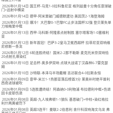
2026年01月14日 国王杯-马竞1-0拉科鲁尼亚 格列兹曼十分角任意球破
门+远射中横梁
2026年01月14日 德甲-阿米里破门威德默建功 美因茨2-1海登海姆
2026年01月13日 爆冷！大巴黎0-1巴黎FC止步法国杯32强 登贝莱失单
刀埃梅里中框
2026年01月13日 西甲-马科斯·阿隆索点射制胜 塞尔塔客场1-0塞维利
亚
2026年01月12日 新年首冠！巴萨3-2皇马卫冕西超杯 拉菲尼亚双响维
尼修斯一条龙
2026年01月12日 6轮连胜终结！国米2-2那不勒斯 麦克托米奈双响恰
20点射孔蒂染红
2026年01月10日 足总杯-奥多伊双响 点球大战诺丁汉森林6-7雷克瑟
姆
2026年01月10日 沙特联-本泽马半场戴帽 吉达联合4-0拉斯永恒
2026年01月09日 意甲-米兰1-1热那亚落后榜首3分 莱奥补时绝平普利
西奇进球被吹
2026年01月09日 5连胜遭终结！阿森纳0-0利物浦 布拉德利中框+伤退
因卡皮耶伤退
2026年01月08日 英超-九人埃弗顿1-1狼队 基恩破门+中柱+染红格拉
利什两黄被罚下
2026年01月08日 英超3连平！曼联2-2伯恩利 舍什科双响海文乌龙 弗