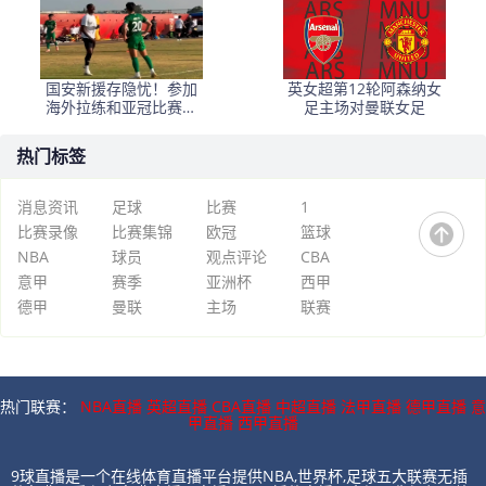
国安新援存隐忧！参加
英女超第12轮阿森纳女
海外拉练和亚冠比赛有
足主场对曼联女足
困难，曾在机场被带走
热门标签
消息资讯
足球
比赛
1
比赛录像
比赛集锦
欧冠
篮球
NBA
球员
观点评论
CBA
意甲
赛季
亚洲杯
西甲
德甲
曼联
主场
联赛
热门联赛：
NBA直播
英超直播
CBA直播
中超直播
法甲直播
德甲直播
意
甲直播
西甲直播
9球直播是一个在线体育直播平台提供NBA,世界杯,足球五大联赛无插