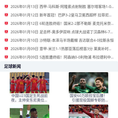
2026年01月13日 西甲-马科斯·阿隆索点射制胜 塞尔塔客场1-0塞维利亚
2026年01月12日 新年首冠！巴萨3-2皇马卫冕西超杯 拉菲尼亚双响维尼修斯一条龙
2026年01月12日 6轮连胜终结！国米2-2那不勒斯 麦克托米奈双响恰20点射孔蒂染红
2026年01月10日 足总杯-奥多伊双响 点球大战诺丁汉森林6-7雷克瑟姆
2026年01月10日 沙特联-本泽马半场戴帽 吉达联合4-0拉斯永恒
2026年01月09日 意甲-米兰1-1热那亚落后榜首3分 莱奥补时绝平普利西奇进球被吹
2026年01月09日 5连胜遭终结！阿森纳0-0利物浦 布拉德利中框+伤退因卡皮耶伤退
足球新闻
中国U23国足生死战前
国安60万欧捡宝后腰！
夜，主帅安东尼奥位置
引援现役国脚专职防
悬疑，三名悍将火线归
守，最近就将入队
队