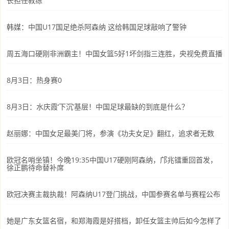
长担任教练
韩媒：中国U17国足绝杀阿森纳 这给韩国足球敲响了警钟
周五海口硬刚非洲霸主！中国女篮5好1坏剑指三连胜，央视免费直播
8月3日：热身赛0
8月3日：水庆霞‘下沉’基层！中国足球最缺的到底是什么？
赵丽娜：中国女足最美门将，参演《功夫女足》翻红，追求者无数
欧冠名哨坐镇！今晚19:35中国U17硬刚阿森纳，邝兆镭重回首发，
徐正鹏待命替补席
欧冠决赛主裁执裁！阿森纳U17登门挑战，中国参赛名单与赛程公布
她是广东女篮名宿，和郑海霞是好搭档，卸任女篮主帅后如今怎样了