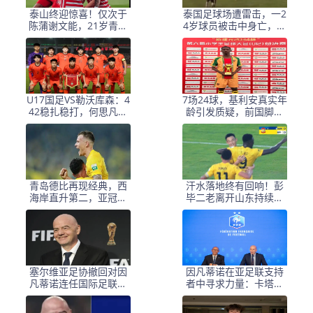
泰山终迎惊喜！仅次于
泰国足球场遭雷击，一2
陈蒲谢文能，21岁青妖
4岁球员被击中身亡，身
崛起，未来国足新锋
边多人倒地，至少9人受
线！
伤，警方介入调查
U17国足VS勒沃库森：4
7场24球，基利安真实年
42稳扎稳打，何思凡邝
龄引发质疑，前国脚毛
兆镭领衔，赵松源冲锋
剑卿称造假很正常
青岛德比再现经典，西
汗水落地终有回响！彭
海岸直升第二，亚冠梦
毕二老离开山东持续高
想近在咫尺
光，支持郑智以教练身
份征战亚冠
塞尔维亚足协撤回对因
因凡蒂诺在亚足联支持
凡蒂诺连任国际足联主
者中寻求力量：卡塔尔
席的支持
与阿联酋的立场引发关
注