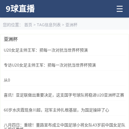
9球直播
☰
您的位置：
首页
> TAG信息列表 > 亚洲杯
亚洲杯
U20女足主帅王军：把每一次对抗当世界杯预演
专访U20女足主帅王军：把每一次对抗当世界杯预演
从0
喜讯！亚足联做出重要决定，这支国字号球队将稳进U20亚洲杯正赛
60岁水庆霞现身川超，冠军主帅扎根基层，为国足操碎了心
八月四日：重磅！董路宣布成立中国足球小将女队43岁前中国女足队