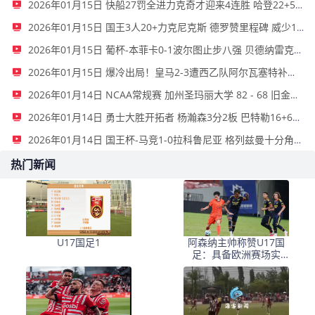
2026年01月15日 快船27罚全进力克奇才迎来4连胜 哈登22+5+8 伦纳德33分4断
2026年01月15日 国王3人20+力克尼克斯 德罗赞里程碑 威少11助 布伦森伤退
2026年01月15日 葡杯-本菲卡0-1波尔图止步八强 贝德纳雷克制胜帕夫利季斯失良机
2026年01月15日 爆冷出局！皇马2-3遭西乙队阿尔瓦塞特补时绝杀 无缘国王杯8强
2026年01月14日 NCAA常规赛 加州圣玛丽大学 82 - 68 旧金山大学 全场集锦
2026年01月14日 勇士大胜开拓者 杨瀚森3分2板 巴特勒16+6+5 库里9中2送11助
2026年01月14日 国王杯-马竞1-0拉科鲁尼亚 格列兹曼十分角任意球破门+远射中横梁
热门新闻
U17国足1
阿森纳主帅称赞U17国
足：具备欧洲赛场实
力，两位球员特别突出