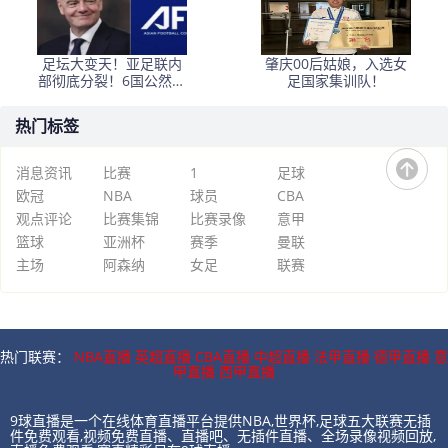
足坛大变天！亚足联内
肇庆00后姑娘，入选女
部彻底分裂！6国公然倒
足国家集训队！
戈，力挺因凡蒂诺连任
热门标签
消息资讯
比赛
1
足球
欧冠
NBA
球员
CBA
观点评论
比赛集锦
比赛录像
意甲
篮球
亚洲杯
赛季
曼联
主场
阿森纳
女足
联赛
热门联赛：
NBA直播
英超直播
CBA直播
中超直播
法甲直播
德甲直播
意
甲直播
西甲直播
9球直播是一个在线体育直播平台提供NBA,世界杯,足球五大联赛无插
件免费观看,视频免费直播、直播吧、无插件直播、全场录像视频回放,