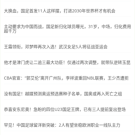
大换血，国足首发11人这样摆，打进2030年世界杯才有机会
主动要求为中国而战，国足新归化球员曝光，31岁，中场，归化费用
超千万
王霜领衔，邓梦晔再次入选！武汉女足5人将征战亚运会
他才是津门虎让二追三最大功臣！仅通过两次调整，就带队逆转玉昆
CBA官宣：“郭艾伦”离开广州队，李祥波重回NBL联赛，王少杰遭拒
没有国足！越媒预测奥运预选赛种子名单，国奥或再入死亡之组
恭喜安东尼奥！急盼的四位U23国足王牌，已有三人提前复出登场
罕见！中国足球留洋新突破：2人有望坐稳欧洲职业一线队主力