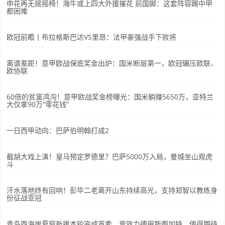
申花再无摇摇椅！海牛或上四大外援摧花 前国脚：这套阵容踢中甲
都困难
欧冠前瞻丨布拉格斯巴达VS里昂：法甲豪强战手下败将
离谱差距！意甲欧战保底奖金出炉：国米断层第一，欧冠碾压欧联、
欧协联
60倍的贫富鸿沟！意甲欧战奖金榜曝光：国米躺赚5650万，亚特兰
大仅拿90万“零花钱”
一日西甲动向：巴萨伯明翰打成2
截胡大戏上演！皇马预定罗德里？巴萨5000万入局，曼城坐山观虎
斗
汗水落地终有回响！彭毕二老离开山东持续高光，支持郑智以教练身
份征战亚冠
青岛西海岸夏窗新援本轮完成首秀，曾效力德甲斯图加特，值得期待