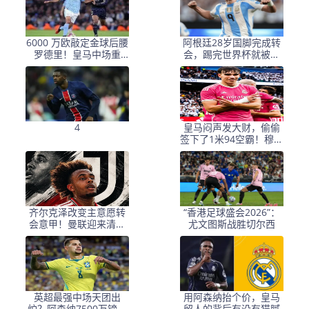
6000 万欧敲定金球后腰
阿根廷28岁国脚完成转
罗德里！皇马中场重
会，踢完世界杯就被卖
构，西甲争冠格局彻底
了！离开西甲加盟意甲
改写
4
皇马闷声发大财，偷偷
签下了1米94空霸！穆里
尼奥声称半年踢爆西甲
齐尔克泽改变主意愿转
“香港足球盛会2026”：
会意甲！曼联迎来清洗
尤文图斯战胜切尔西
良机，或因拉什福德回
归
英超最强中场天团出
用阿森纳抬个价，皇马
炉？阿森纳7500万镑签
留人的背后有没有猫腻