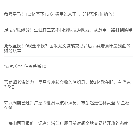
恭喜皇马！1.3亿签下19岁“德甲过人王”，即将登陆伯纳乌！
足坛罕见缘分！生涯在三支不同球队成为队友，从意甲一路打到德甲
死敌互换！0现金平换？国米尤文这笔交易背后，藏着意甲最残酷的
财务账本
“友尽赛”？伯恩茅斯10
富勒姆老铁给力！皇马今夏转会收入创纪录，破2亿欧在即，有望达
3.5亿
夺冠周期已过？广厦今夏离队核心球员：布朗赵嘉仁林秉圣 胡金秋
存疑
上海山西已报价！记者：浙江广厦目前对胡金秋交易持开放的态度