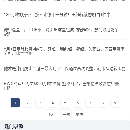
180万欧的身价，换不来德甲一分钟！王钰栋该想明白1件事
德甲造星工厂！RB莱比锡卖出球星组成顶配阵容，放到欧冠能争
冠？
8月1日足球比赛韩K联、芬超、瑞典超、挪超、美职业、巴西甲赛事
分析、比赛预测
他才是津门虎让二追三最大功臣！仅通过两次调整，就带队逆转玉昆
HWG确认！尤文5000万欧“溢价”签穆阿尼，巴黎精准收割意甲豪
门？
1
2
3
4
5
6
7
8
9
10
下一页
尾页
热门录像