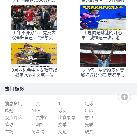
吉马良斯，赖斯不孤单
了
五年不许分红、竞技大
王思雨是球迷的开心
权全归自己，C罗想买曼
果！搞怪这一块，老六
联的要求，比格雷泽还
没有输给谁！#百度一夏
要狠得多
燃动赛场#
9月亚运会中国女篮夺冠
罗马诺：皇萨愿支付曼
概率70%排名第一位
城相近转会费 罗德里有
最终决定权
热门标签
消息资讯
比赛
1
足球
欧冠
NBA
球员
CBA
观点评论
比赛集锦
比赛录像
意甲
篮球
亚洲杯
赛季
曼联
主场
阿森纳
女足
联赛