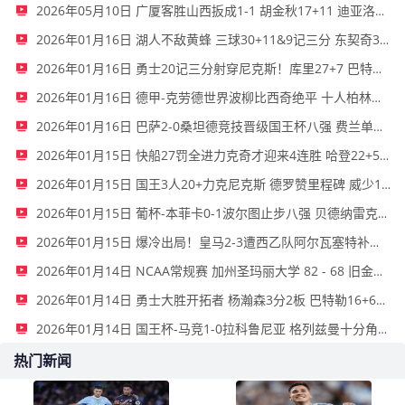
2026年05月10日 广厦客胜山西扳成1-1 胡金秋17+11 迪亚洛关键上篮不中
2026年01月16日 湖人不敌黄蜂 三球30+11&9记三分 东契奇39分 詹姆斯29+9+6
2026年01月16日 勇士20记三分射穿尼克斯！库里27+7 巴特勒32+8 穆迪三分9中7
2026年01月16日 德甲-克劳德世界波柳比西奇绝平 十人柏林联合1-1奥格斯堡
2026年01月16日 巴萨2-0桑坦德竞技晋级国王杯八强 费兰单刀球破门亚马尔建功
2026年01月15日 快船27罚全进力克奇才迎来4连胜 哈登22+5+8 伦纳德33分4断
2026年01月15日 国王3人20+力克尼克斯 德罗赞里程碑 威少11助 布伦森伤退
2026年01月15日 葡杯-本菲卡0-1波尔图止步八强 贝德纳雷克制胜帕夫利季斯失良机
2026年01月15日 爆冷出局！皇马2-3遭西乙队阿尔瓦塞特补时绝杀 无缘国王杯8强
2026年01月14日 NCAA常规赛 加州圣玛丽大学 82 - 68 旧金山大学 全场集锦
2026年01月14日 勇士大胜开拓者 杨瀚森3分2板 巴特勒16+6+5 库里9中2送11助
2026年01月14日 国王杯-马竞1-0拉科鲁尼亚 格列兹曼十分角任意球破门+远射中横梁
热门新闻