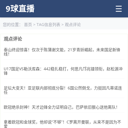
9球直播
☰
您的位置：
首页
> TAG信息列表 > 观点评论
观点评论
泰山终迎惊喜！仅次于陈蒲谢文能，21岁青妖崛起，未来国足新锋
线！
U17国足VS勒沃库森：442稳扎稳打，何思凡邝兆镭领衔，赵松源冲
锋
足坛大变天！亚足联内部彻底分裂！6国公然倒戈，力挺因凡蒂诺连
任
欧冠绝杀封神！天才边锋全力证明自己，巴萨依旧狠心送他离队！
拿着欧冠和金球奖，他却说“不够”！C罗离开曼联，从来不是因为不
爱