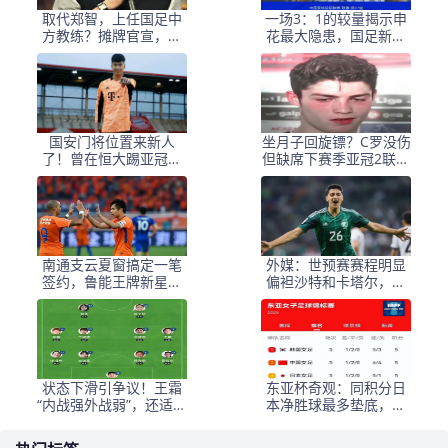
取代郑智，上任国足中
一场3：1的较量揭示申
方教练？摊牌官宣，谁
花最大隐患，国足新星
注意范志毅表态
或被无情弃用
国安门将位置来新人
坐月子回旋镖？C罗没伤
了！曾在恒大踢亚冠时
但缺席下赛季亚冠2联赛
出任过首发，值得期待
大部分客场！
南通支云夏窗搞定一笔
外媒：世预赛赛程明显
签约，鲁能王牌新星加
偏袒沙特和卡塔尔，亚
盟，17岁就踢上了亚冠
足联太不公平
状态下滑引争议！王霜
东亚杯奇观：同积分日
“内战强外战弱”，还适合
本净胜球最多垫底，韩
进国家队？
国比中国队进球少夺冠