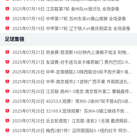
2025年07月19日 江苏联第7轮 泰州队vs宿迁队 全场录像
2025年07月19日 中甲第17轮 苏州东吴vs佛山南狮 全场录像
2025年07月19日 中甲第17轮 辽宁铁人vs重庆铜梁龙 全场录像
足球集锦
2025年07月21日 热身赛-努涅斯14分钟内上演帽子戏法 利物浦5-0斯托克城
2025年07月21日 友谊赛-对手送乌龙卡维奇破门 费内巴切2-0莱里亚
2025年07月20日 中甲-定南赣联2-0陕西联合6轮不败升第9 埃里克斯双响制胜
2025年07月20日 中甲-南京城市2-1逆转广西平果 齐雨熙送礼王夕杰破门卢佩塔制胜
2025年07月20日 江苏联-扬州1-5南京 南京暂升第二 曹翰晨传射司俊琰助攻双响
2025年07月20日 40253人观赛！常州0-2徐州7轮不胜&仍0进球 赵子杰破门杜明洋建功
2025年07月20日 32169人现场观赛！苏州4-0镇江继续不败 镇江吞6连败 苏州4人破门
2025年07月20日 近五轮首胜！江苏联-淮安2-1无锡 戴虎精彩世界波文耀隆建功
2025年07月20日 梅西2射1传！迈阿密国际5-1纽约红牛 阿尔巴传射苏牙布教授送助攻