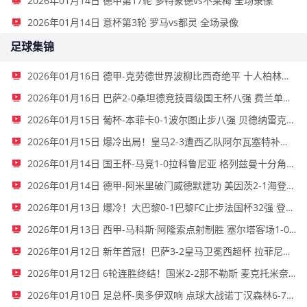
2026年01月14日 德甲第17轮 多特蒙德vs不莱梅 全场录像
2026年01月14日 意杯第3轮 罗马vs都灵 全场录像
足球集锦
2026年01月16日 德甲-克劳德世界波柳比西奇绝平 十人柏林联合1-1奥格斯堡
2026年01月16日 巴萨2-0桑坦德竞技晋级国王杯八强 费兰单刀球破门亚马尔建功
2026年01月15日 葡杯-本菲卡0-1波尔图止步八强 贝德纳雷克制胜帕夫利季斯失良机
2026年01月15日 爆冷出局！皇马2-3遭西乙队阿尔瓦塞特补时绝杀 无缘国王杯8强
2026年01月14日 国王杯-马竞1-0拉科鲁尼亚 格列兹曼十分角任意球破门+远射中横梁
2026年01月14日 德甲-阿米里破门威德默建功 美因茨2-1海登海姆
2026年01月13日 爆冷！大巴黎0-1巴黎FC止步法国杯32强 登贝莱失单刀埃梅里中框
2026年01月13日 西甲-马科斯·阿隆索点射制胜 塞尔塔客场1-0塞维利亚
2026年01月12日 新年首冠！巴萨3-2皇马卫冕西超杯 拉菲尼亚双响维尼修斯一条龙
2026年01月12日 6轮连胜终结！国米2-2那不勒斯 麦克托米奈双响恰20点射孔蒂染红
2026年01月10日 足总杯-奥多伊双响 点球大战诺丁汉森林6-7雷克瑟姆