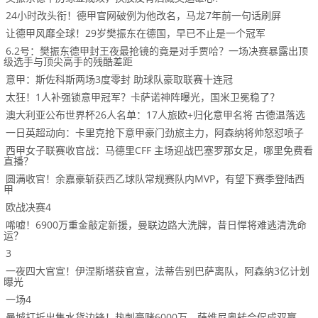
24小时改头衔！德甲官网破例为他改名，马龙7年前一句话刷屏
让德甲风靡全球！29岁樊振东在德国，早已不止是一个冠军
6.2号：樊振东德甲封王夜最抢镜的竟是对手贾哈？一场决赛暴露出顶
级选手与顶尖高手的残酷差距
意甲：斯佐科斯两场3度零封 助球队豪取联赛十连冠
太狂！1人补强锁意甲冠军？卡萨诺神阵曝光，国米卫冕稳了？
澳大利亚公布世界杯26人名单：17人旅欧+归化意甲名将 古德温落选
一日英超动向：卡里克抢下意甲豪门劲旅主力，阿森纳将帅怒怼喷子
西甲女子联赛收官战：马德里CFF 主场迎战巴塞罗那女足，哪里免费看
直播？
圆满收官！余嘉豪斩获西乙球队常规赛队内MVP，有望下赛季登陆西
甲
欧战决赛4
唏嘘！6900万重金敲定新援，曼联边路大洗牌，昔日悍将难逃清洗命
运？
3
一夜四大官宣！伊涅斯塔获官宣，法蒂告别巴萨离队，阿森纳3亿计划
曝光
一场4
曼城打折出售水货边锋！热刺豪赌6000万，萨维尼奥转会促成双赢