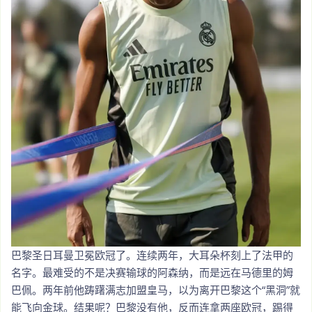
巴黎圣日耳曼卫冕欧冠了。连续两年，大耳朵杯刻上了法甲的
名字。最难受的不是决赛输球的阿森纳，而是远在马德里的姆
巴佩。两年前他踌躇满志加盟皇马，以为离开巴黎这个“黑洞”就
能飞向金球。结果呢？巴黎没有他，反而连拿两座欧冠，踢得