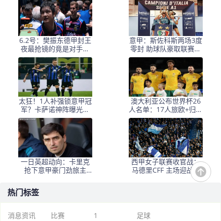
6.2号：樊振东德甲封王
意甲：斯佐科斯两场3度
夜最抢镜的竟是对手贾
零封 助球队豪取联赛十
哈？一场决赛暴露出顶
连冠
级选手与顶尖高手的残
酷差距
太狂！1人补强锁意甲冠
澳大利亚公布世界杯26
军？卡萨诺神阵曝光，
人名单：17人旅欧+归化
国米卫冕稳了？
意甲名将 古德温落选
一日英超动向：卡里克
西甲女子联赛收官战：
抢下意甲豪门劲旅主
马德里CFF 主场迎战巴
力，阿森纳将帅怒怼喷
塞罗那女足，哪里免费
子
看直播？
热门标签
消息资讯
比赛
1
足球