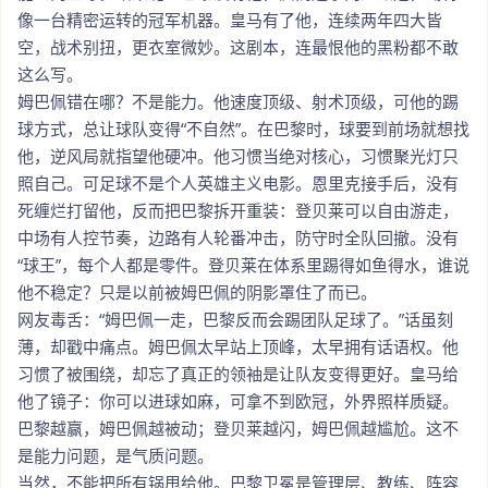
像一台精密运转的冠军机器。皇马有了他，连续两年四大皆
空，战术别扭，更衣室微妙。这剧本，连最恨他的黑粉都不敢
这么写。
姆巴佩错在哪？不是能力。他速度顶级、射术顶级，可他的踢
球方式，总让球队变得“不自然”。在巴黎时，球要到前场就想找
他，逆风局就指望他硬冲。他习惯当绝对核心，习惯聚光灯只
照自己。可足球不是个人英雄主义电影。恩里克接手后，没有
死缠烂打留他，反而把巴黎拆开重装：登贝莱可以自由游走，
中场有人控节奏，边路有人轮番冲击，防守时全队回撤。没有
“球王”，每个人都是零件。登贝莱在体系里踢得如鱼得水，谁说
他不稳定？只是以前被姆巴佩的阴影罩住了而已。
网友毒舌：“姆巴佩一走，巴黎反而会踢团队足球了。”话虽刻
薄，却戳中痛点。姆巴佩太早站上顶峰，太早拥有话语权。他
习惯了被围绕，却忘了真正的领袖是让队友变得更好。皇马给
他了镜子：你可以进球如麻，可拿不到欧冠，外界照样质疑。
巴黎越赢，姆巴佩越被动；登贝莱越闪，姆巴佩越尴尬。这不
是能力问题，是气质问题。
当然，不能把所有锅甩给他。巴黎卫冕是管理层、教练、阵容