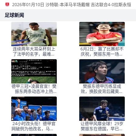
2026年01月10日 沙特联-本泽马半场戴帽 吉达联合4-0拉斯永恒
足球新闻
连续两年大耳朵杯刻上
6月2日：赢了比赛却不
了法甲的名字，最难受
庆祝，樊振东用一场德
的不是决赛输球的阿森
甲决战，赢了所有人的
纳，而是远在马德里的
尊重
姆巴佩
德甲三冠+凌晨官宣！樊
樊振东德甲历练显成
振东两条动态冲上热
效，换胶皮背后藏奥运
搜，网友：这才是真正
雄心？
的“人生赢家”
24小时改头衔！德甲官
让德甲风靡全球！29岁
网破例为他改名，马龙7
樊振东在德国，早已不
年前一句话刷屏
止是一个冠军