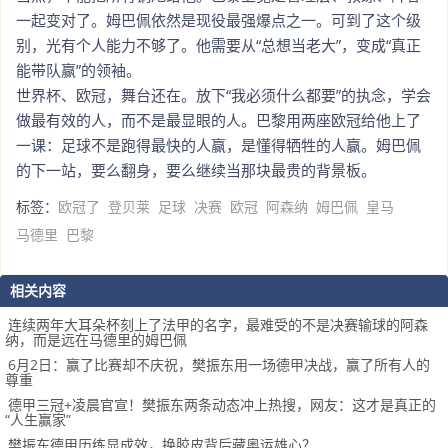
一起变对了。姆巴佩依然是现役最强爆点之一。可到了这个级
别，光有个人能力不够了。他需要从“总想当老大”，变成“真正
能带队赢”的领袖。
世界杯、欧冠，舞台还在。放下“我必须什么都要”的执念，学会
做最有效的人，而不是最显眼的人。巴黎用两座欧冠给他上了
一课：足球不是跑得最快的人赢，是懂得牺牲的人赢。姆巴佩
的下一站，要么翻身，要么继续当那块最贵的背景板。
标签：
欧冠了
登贝莱
足球
决赛
欧冠
阿森纳
姆巴佩
皇马
马德里
巴黎
相关内容
连续两年大耳朵杯刻上了法甲的名字，最难受的不是决赛输球的阿森
纳，而是远在马德里的姆巴佩
6月2日：赢了比赛却不庆祝，樊振东用一场德甲决战，赢了所有人的
尊重
德甲三冠+凌晨官宣！樊振东两条动态冲上热搜，网友：这才是真正的
“人生赢家”
樊振东德甲历练显成效，换胶皮背后藏奥运雄心？