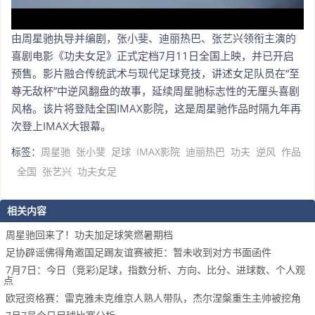
由周星驰执导并编剧，张小斐、迪丽热巴、张艺兴领衔主演的
喜剧电影《功夫女足》正式定档7月11日全国上映，并已开启
预售。影片融合传统武术与现代足球竞技，讲述女足队员在“至
尊无敌杯”中逆风翻盘的故事，延续周星驰标志性的无厘头喜剧
风格。该片将登陆全国IMAX影院，这是周星驰作品时隔九年再
次登上IMAX大银幕。
标签：
周星驰
张小斐
足球
IMAX影院
迪丽热巴
功夫
逆风
作品
全国
张艺兴
功夫女足
相关内容
周星驰回来了！功夫加足球笑燃暑期档
足协辟谣佛得角邀国足踢友谊赛被拒：暂未收到对方书面函件
7月7日：今日（竞彩)足球，指数分析、方向、比分、进球数、个人观
点
欧冠资格赛：雷克雅未克维京人熟人带队，杰尔涅槃重生主帅被挖角