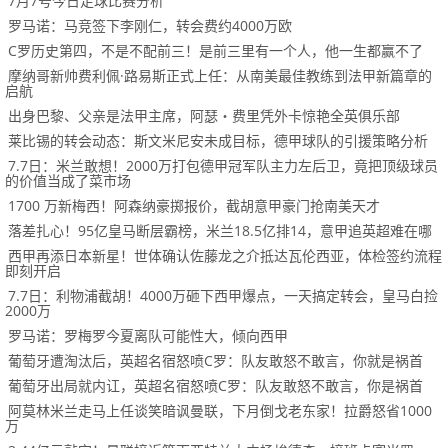
7月7号今日足球比赛分析
罗马诺：马竞签下李刚仁，转会费约4000万欧
C罗历史第四，不是不配前三！是前三里有一个人，他一生都赢不了
摩纳哥新帅费利佩·路易斯正式上任：从南美最佳教练到法甲新篇章的
启航
出身巴黎、父亲是法甲主席，阿瑟・费里凭外卡惊艳全英俱乐部
莱比锡的转会动态：斯文米尼安未成目标，德甲球队的引援策略分析
7.7日：米兰敢想！2000万打包德甲冠军队主力左后卫，竟把顶级球员
的价值当成了菜市场
1700 万新梅西！阿森纳豪掷报价，截胡意甲豪门抢南美天才
落差扎心！95亿皇马断层霸榜，米兰18.5亿排14，意甲追英超难在哪
西甲再添日本新星！世体确认佐藤龙之介抵达瓦伦西亚，体检签约流程
即刻开启
7.7日：利物浦截胡！4000万砸下西甲爆点，一天搞定转会，皇马白捡
2000万
罗马诺：罗梅罗今夏离队可能性大，倾向西甲
葡萄牙遭淘汰后，英超名宿怒喷C罗：队友敢怒不敢言，你就是祸首
葡萄牙出局就内讧，英超名宿怒喷C罗：队友敢怒不敢言，你是祸首
阿莫林米兰走马上任谈笑暗讽曼联，下月倒戈老东家！拉爵怒省1000
万