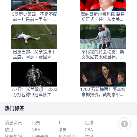
C罗历史第四，不是不配
摩纳哥新帅费利佩·路易
前三！是前三里有一个
斯正式上任：从南美最
人，他一生都赢不了
佳教练到法甲新篇章的
启航
出身巴黎、父亲是法甲
莱比锡的转会动态：斯
主席，阿瑟・费里凭外
文米尼安未成目标，德
卡惊艳全英俱乐部
甲球队的引援策略分析
7.7日：米兰敢想！2000
1700 万新梅西！阿森纳
万打包德甲冠军队主力
豪掷报价，截胡意甲豪
左后卫，竟把顶级球员
门抢南美天才
的价值当成了菜市场
热门标签
消息资讯
比赛
1
足球
欧冠
NBA
球员
CBA
比赛集锦
比赛录像
观点评论
意甲