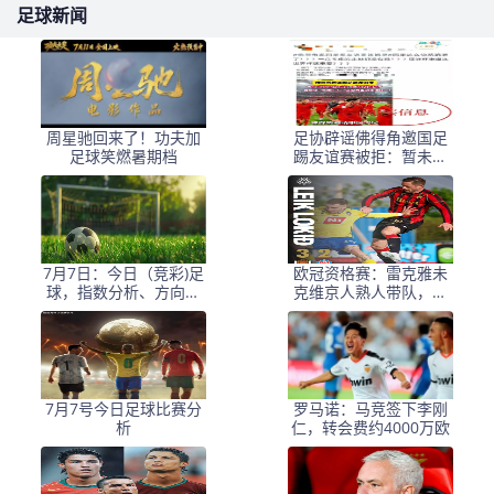
足球新闻
周星驰回来了！功夫加
足协辟谣佛得角邀国足
足球笑燃暑期档
踢友谊赛被拒：暂未收
到对方书面函件
7月7日：今日（竞彩)足
欧冠资格赛：雷克雅未
球，指数分析、方向、
克维京人熟人带队，杰
比分、进球数、个人观
尔涅槃重生主帅被挖角
点
7月7号今日足球比赛分
罗马诺：马竞签下李刚
析
仁，转会费约4000万欧