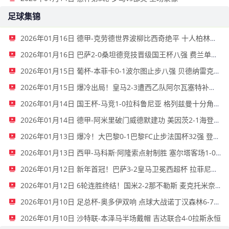
足球集锦
2026年01月16日 德甲-克劳德世界波柳比西奇绝平 十人柏林联合1-1奥格斯堡
2026年01月16日 巴萨2-0桑坦德竞技晋级国王杯八强 费兰单刀球破门亚马尔建功
2026年01月15日 葡杯-本菲卡0-1波尔图止步八强 贝德纳雷克制胜帕夫利季斯失良机
2026年01月15日 爆冷出局！皇马2-3遭西乙队阿尔瓦塞特补时绝杀 无缘国王杯8强
2026年01月14日 国王杯-马竞1-0拉科鲁尼亚 格列兹曼十分角任意球破门+远射中横梁
2026年01月14日 德甲-阿米里破门威德默建功 美因茨2-1海登海姆
2026年01月13日 爆冷！大巴黎0-1巴黎FC止步法国杯32强 登贝莱失单刀埃梅里中框
2026年01月13日 西甲-马科斯·阿隆索点射制胜 塞尔塔客场1-0塞维利亚
2026年01月12日 新年首冠！巴萨3-2皇马卫冕西超杯 拉菲尼亚双响维尼修斯一条龙
2026年01月12日 6轮连胜终结！国米2-2那不勒斯 麦克托米奈双响恰20点射孔蒂染红
2026年01月10日 足总杯-奥多伊双响 点球大战诺丁汉森林6-7雷克瑟姆
2026年01月10日 沙特联-本泽马半场戴帽 吉达联合4-0拉斯永恒