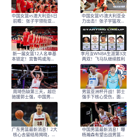
中国女篮vs澳大利亚6日
中国女篮VS澳大利亚全
前瞻：张子宇领衔亚洲
力出击！张子宇猛攻内
杯阵容 最终12人呼之欲
线，宫鲁鸣强调防守
出
新一届女篮12人名单基
李月汝WNBA生涯第3次
本锁定！宫鲁鸣或淘汰4
两双！飞马队继续胜利
人，1人可代替李梦
周琦伤缺第三天，超巨
男篮亚洲杯开战！郭士
驰援郭士强，中国男篮1
强手下核心受伤，面对
2人大名单出炉
日本结局基本确定
广东男篮最新消息！2大
中国男篮最新消息！曝
核心去留结局揭晓，杜
杨瀚森有望出战男篮亚