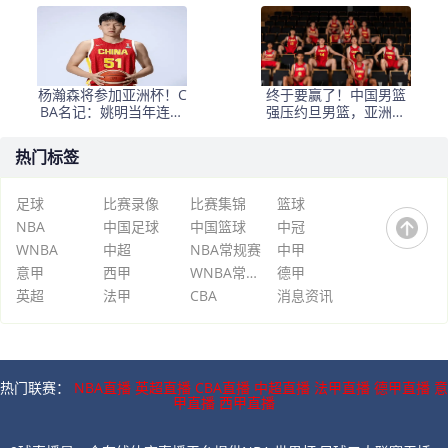
锋留下不该留之人
洲杯，迫于篮协压力？
杨瀚森将参加亚洲杯！C
终于要赢了！中国男篮
BA名记：姚明当年连斯
强压约旦男篮，亚洲范
坦科维奇杯都要打
围内我们还是不错的
热门标签
足球
比赛录像
比赛集锦
篮球
NBA
中国足球
中国篮球
中冠
WNBA
中超
NBA常规赛
中甲
意甲
西甲
WNBA常规赛
德甲
英超
法甲
CBA
消息资讯
热门联赛：
NBA直播
英超直播
CBA直播
中超直播
法甲直播
德甲直播
意
甲直播
西甲直播