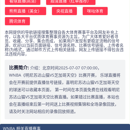
看球直播(高清)
超清直播（红单推荐）
熊熊直播（美女）
央视直播
咪咕体育
腾讯体育
本网提供的导航链接搜集整理自各大体育赛事平台及网友补充上
传，以各大平台优质体育赛事资源为主旨，为广大体育爱好者寻
觅、收藏、分享、集合而成， 如果用户发现有更稳定流畅的信号
源，欢迎以(当前页面链接、信号源名称、比赛信号链接、上传者名
称)为格式，通过邮件方式上传相关链接，网友上传链接不得包含违
法违规内容，
比赛简介:
介绍：北京时间2025-07-07 07:00:00，
WNBA《明尼苏达山猫VS芝加哥天空》比赛开赛， 乐球直播将
会在开赛前提供直播信号链接，喜明尼苏达山猫VS芝加哥天空
的球迷可以收藏本页面， 第一时间在本页面免费在线观看明尼
苏达山猫VS芝加哥天空比赛直播。如果错过比赛直播，本站也
会在直播结束后第一时间送上比赛视频集锦和全场录像回放，
请及时关注网站相应的录像回放频道。
WNBA 相关直播赛事