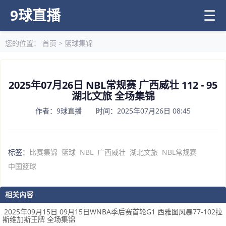
9球直播
☰
您的位置：
首页
>
篮球集锦
2025年07月26日 NBL常规赛 广西威壮 112 - 95
湖北文旅 全场集锦
作者：9球直播 时间：2025年07月26日 08:45
标签：
比赛集锦
篮球
NBL
广西威壮
湖北文旅
NBL常规赛
中国篮球
相关内容
2025年09月15日 09月15日WNBA季后赛首轮G1 西雅图风暴77-102拉
斯维加斯王牌 全场集锦