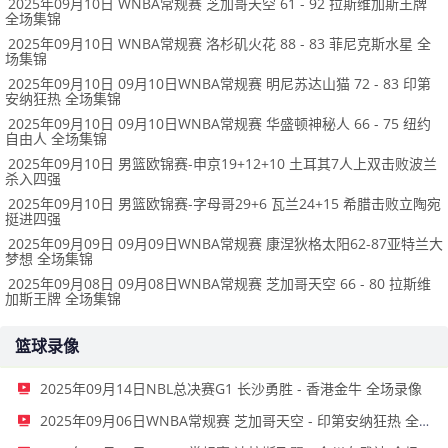
2025年09月10日 WNBA常规赛 芝加哥天空 61 - 92 拉斯维加斯王牌
全场集锦
2025年09月10日 WNBA常规赛 洛杉矶火花 88 - 83 菲尼克斯水星 全
场集锦
2025年09月10日 09月10日WNBA常规赛 明尼苏达山猫 72 - 83 印第
安纳狂热 全场集锦
2025年09月10日 09月10日WNBA常规赛 华盛顿神秘人 66 - 75 纽约
自由人 全场集锦
2025年09月10日 男篮欧锦赛-申京19+12+10 土耳其7人上双击败波兰
杀入四强
2025年09月10日 男篮欧锦赛-字母哥29+6 瓦兰24+15 希腊击败立陶宛
挺进四强
2025年09月09日 09月09日WNBA常规赛 康涅狄格太阳62-87亚特兰大
梦想 全场集锦
2025年09月08日 09月08日WNBA常规赛 芝加哥天空 66 - 80 拉斯维
加斯王牌 全场集锦
篮球录像
2025年09月14日NBL总决赛G1 长沙勇胜 - 香港金牛 全场录像
2025年09月06日WNBA常规赛 芝加哥天空 - 印第安纳狂热 全场录像