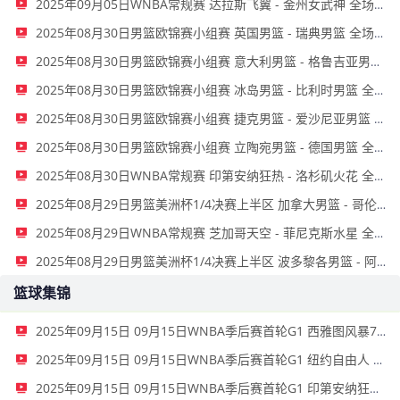
2025年09月05日WNBA常规赛 达拉斯飞翼 - 金州女武神 全场录像
2025年08月30日男篮欧锦赛小组赛 英国男篮 - 瑞典男篮 全场录像
2025年08月30日男篮欧锦赛小组赛 意大利男篮 - 格鲁吉亚男篮 全场录像
2025年08月30日男篮欧锦赛小组赛 冰岛男篮 - 比利时男篮 全场录像
2025年08月30日男篮欧锦赛小组赛 捷克男篮 - 爱沙尼亚男篮 全场录像
2025年08月30日男篮欧锦赛小组赛 立陶宛男篮 - 德国男篮 全场录像
2025年08月30日WNBA常规赛 印第安纳狂热 - 洛杉矶火花 全场录像
2025年08月29日男篮美洲杯1/4决赛上半区 加拿大男篮 - 哥伦比亚男篮 全场录像
2025年08月29日WNBA常规赛 芝加哥天空 - 菲尼克斯水星 全场录像
2025年08月29日男篮美洲杯1/4决赛上半区 波多黎各男篮 - 阿根廷男篮 全场录像
篮球集锦
2025年09月15日 09月15日WNBA季后赛首轮G1 西雅图风暴77-102拉斯维加斯王牌 全场集锦
2025年09月15日 09月15日WNBA季后赛首轮G1 纽约自由人 76 - 69 菲尼克斯水星 全场集锦
2025年09月15日 09月15日WNBA季后赛首轮G1 印第安纳狂热 68 - 80 亚特兰大梦想 全场集锦