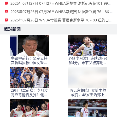
2025年07月27日 07月27日WNBA常规赛 洛杉矶火花101-99纽约自由人 全场集锦
2025年07月26日 07月26日WNBA常规赛 达拉斯飞翼 76 - 86 金州女武神 全场集锦
2025年07月26日 WNBA常规赛 菲尼克斯水星 76 - 89 纽约自由人 全场集锦
篮球新闻
争议中前行：坚定支持
心疼李月汝！连续2场只
宫鲁鸣执教中国女篮的
拿4分，末节又被弃用，
深层考量
美国教练真不信任她
29日飞翼前瞻：李月汝
再见宫鲁鸣！女篮主帅
背靠背能否反弹？佩奇
或变，48岁王治郅上
复出力争率队走出困境
位，邀李梦重返，天亮
了