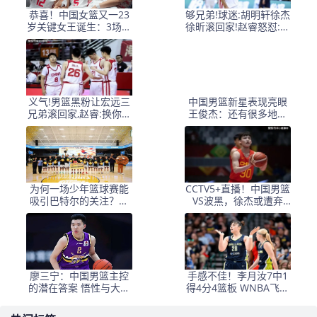
恭喜！中国女篮又一23
够兄弟!球迷:胡明轩徐杰
岁关键女王诞生：3场硬
徐昕滚回家!赵睿怒怼:换
仗闪耀带队夺冠
你们这帮打字的来
义气!男篮黑粉让宏远三
中国男篮新星表现亮眼
兄弟滚回家,赵睿:换你们
王俊杰：还有很多地方
上!你们这帮打字的来
需加强
为何一场少年篮球赛能
CCTV5+直播！中国男篮
吸引巴特尔的关注？上
VS波黑，徐杰或遭弃
海队问鼎斯伯丁青少年
用，郭士强明确12人名
篮球总决赛
单
廖三宁：中国男篮主控
手感不佳！李月汝7中1
的潜在答案 悟性与大心
得4分4篮板 WNBA飞翼
脏铸就未来
不敌王牌