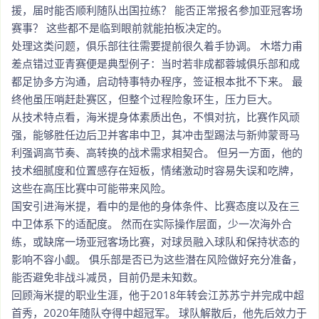
援，届时能否顺利随队出国拉练？ 能否正常报名参加亚冠客场
赛事？ 这些都不是临到眼前就能拍板决定的。
处理这类问题，俱乐部往往需要提前很久着手协调。 木塔力甫
差点错过亚青赛便是典型例子：当时若非成都蓉城俱乐部和成
都足协多方沟通，启动特事特办程序，签证根本批不下来。 最
终他虽压哨赶赴赛区，但整个过程险象环生，压力巨大。
从技术特点看，海米提身体素质出色，不惧对抗，比赛作风顽
强，能够胜任边后卫并客串中卫，其冲击型踢法与新帅蒙哥马
利强调高节奏、高转换的战术需求相契合。 但另一方面，他的
技术细腻度和位置感存在短板，情绪激动时容易失误和吃牌，
这些在高压比赛中可能带来风险。
国安引进海米提，看中的是他的身体条件、比赛态度以及在三
中卫体系下的适配度。 然而在实际操作层面，少一次海外合
练，或缺席一场亚冠客场比赛，对球员融入球队和保持状态的
影响不容小觑。 俱乐部是否已为这些潜在风险做好充分准备，
能否避免非战斗减员，目前仍是未知数。
回顾海米提的职业生涯，他于2018年转会江苏苏宁并完成中超
首秀，2020年随队夺得中超冠军。 球队解散后，他先后效力于