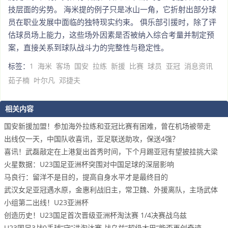
技层面的劣势。 海米提的例子只是冰山一角，它折射出部分球
员在职业发展中面临的独特现实约束。 俱乐部引援时，除了评
估球员场上能力，这些场外因素是否被纳入综合考量并制定预
案，直接关系到球队战斗力的完整性与稳定性。
标签：
1
海米
客场
国安
拉练
新援
比赛
球员
亚冠
消息资讯
茹子楠
叶尔凡
邓捷夫
相关内容
国安新援加盟！参加海外拉练和亚冠比赛有困难，曾在机场被带走
出线仅一天，中国队收喜讯，亚足联送助攻，保送4强？
喜讯！武磊敲定在上港复出首秀时间，下个月踢亚冠有望披挂挑大梁
火星数据：U23国足亚洲杯突围对中国足球的深层影响
马良行：留洋不是目的，提高自身水平才是最终目的
武汉女足亚冠遇水原，金惠利战旧主，常卫魏、外援离队，主场武体
小组第二出线！U23亚洲杯
创造历史！U23国足首次晋级亚洲杯淘汰赛 1/4决赛战乌兹
U23国足3战0丢球“守”进淘汰赛 战乌兹“超级大巴”能否再创奇迹