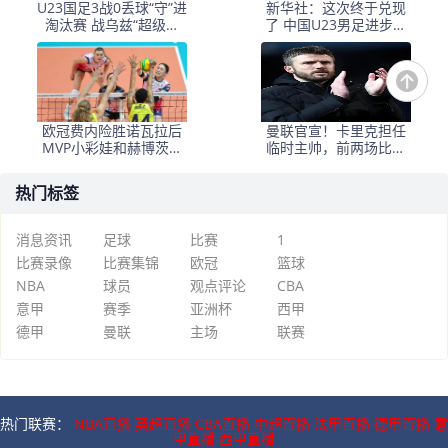
U23国足3战0丢球“守”进
新华社：这次终于兑现
淘汰赛 战乌兹“超级大
了 中国U23男足进步在
巴”能否再创奇迹
哪？
欧冠费内险胜诺瓦拉后
曼联官宣！卡里克担任
MVP小彩娃和赫博茨受
临时主帅，前两场比赛
访分析比赛得失
踢曼城和阿森纳
热门标签
消息资讯
足球
比赛
1
比赛录像
比赛集锦
欧冠
篮球
NBA
球员
观点评论
CBA
意甲
赛季
亚洲杯
西甲
德甲
曼联
主场
联赛
热门联赛：
NBA直播
英超直播
CBA直播
中超直播
法甲直播
德甲直播
意
甲直播
西甲直播