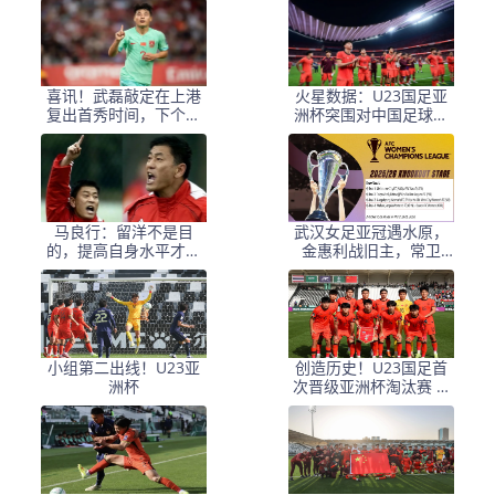
喜讯！武磊敲定在上港
火星数据：U23国足亚
复出首秀时间，下个月
洲杯突围对中国足球的
踢亚冠有望披挂挑大梁
深层影响
马良行：留洋不是目
武汉女足亚冠遇水原，
的，提高自身水平才是
金惠利战旧主，常卫
最终目的
魏、外援离队，主场武
体
小组第二出线！U23亚
创造历史！U23国足首
洲杯
次晋级亚洲杯淘汰赛 1/
4决赛战乌兹