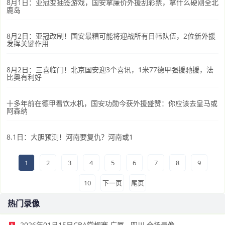
8月1日：亚冠变抽签游戏，国安拿廉价外援刮彩票，拿什么硬刚全北
鹿岛
8月2日：亚冠改制！国安最糟可能将迎战所有日韩队伍，2位新外援
发挥关键作用
8月2日：三喜临门！北京国安迎3个喜讯，1米77德甲强援驰援，法
比奥有利好
十多年前在德甲看饮水机，国安功勋今获外援盛赞：你应该去皇马或
阿森纳
8.1日：大胆预测！河南要复仇？河南或1
1
2
3
4
5
6
7
8
9
10
下一页
尾页
热门录像
2026年01月15日CBA常规赛 广厦 - 四川 全场录像