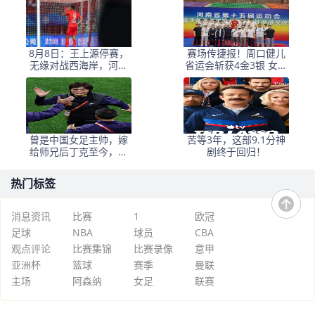
戏比决赛点球还刺激！
8月8日：王上源停赛，
赛场传捷报！周口健儿
无缘对战西海岸，河南
省运会斩获4金3银 女足
中场失核，郑智率队剑
（甲组）创历史摘银
指亚冠！
曾是中国女足主帅，嫁
苦等3年，这部9.1分神
给师兄后丁克至今，如
剧终于回归！
今丈夫是上海女足领队
热门标签
消息资讯
比赛
1
欧冠
足球
NBA
球员
CBA
观点评论
比赛集锦
比赛录像
意甲
亚洲杯
篮球
赛季
曼联
主场
阿森纳
女足
联赛