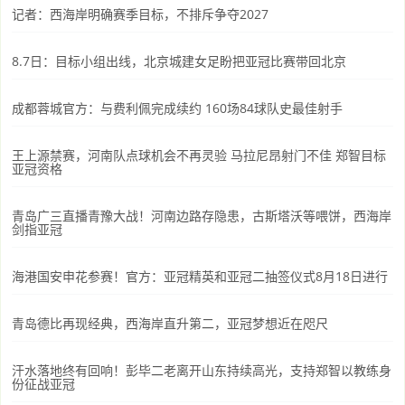
记者：西海岸明确赛季目标，不排斥争夺2027
8.7日：目标小组出线，北京城建女足盼把亚冠比赛带回北京
成都蓉城官方：与费利佩完成续约 160场84球队史最佳射手
王上源禁赛，河南队点球机会不再灵验 马拉尼昂射门不佳 郑智目标
亚冠资格
青岛广三直播青豫大战！河南边路存隐患，古斯塔沃等喂饼，西海岸
剑指亚冠
海港国安申花参赛！官方：亚冠精英和亚冠二抽签仪式8月18日进行
青岛德比再现经典，西海岸直升第二，亚冠梦想近在咫尺
汗水落地终有回响！彭毕二老离开山东持续高光，支持郑智以教练身
份征战亚冠