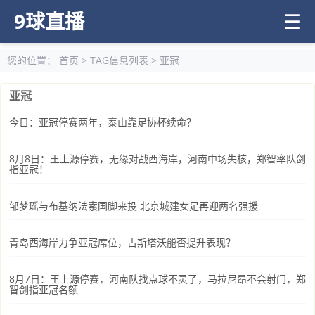
9球直播
☰
您的位置：
首页
> TAG信息列表 > 亚冠
亚冠
今日：亚冠停赛两年，泰山靠足协杯续命？
8月8日：王上源停赛，无缘对战西海岸，河南中场失核，郑智率队剑
指亚冠！
邹梦瑶与布基纳法索国脚来投 北京城建女足再迎两名强援
青岛西海岸力争亚冠席位，古斯塔沃能否提升表现？
8月7日：王上源停赛，河南队找点球不灵了，马拉尼昂不会射门，郑
智剑指亚冠名额