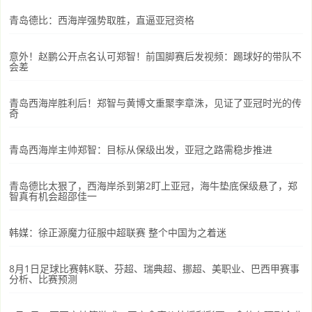
青岛德比：西海岸强势取胜，直逼亚冠资格
意外！赵鹏公开点名认可郑智！前国脚赛后发视频：踢球好的带队不
会差
青岛西海岸胜利后！郑智与黄博文重聚李章洙，见证了亚冠时光的传
奇
青岛西海岸主帅郑智：目标从保级出发，亚冠之路需稳步推进
青岛德比太狠了，西海岸杀到第2盯上亚冠，海牛垫底保级悬了，郑
智真有机会超邵佳一
韩媒：徐正源魔力征服中超联赛 整个中国为之着迷
8月1日足球比赛韩K联、芬超、瑞典超、挪超、美职业、巴西甲赛事
分析、比赛预测