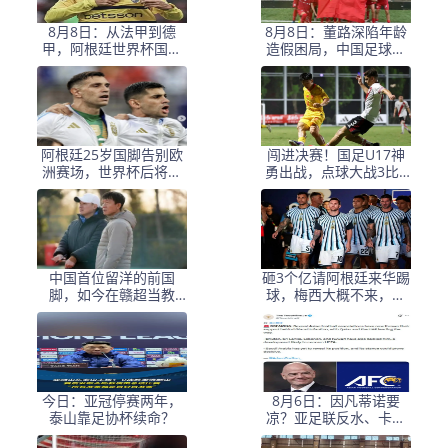
8月8日：从法甲到德
8月8日：董路深陷年龄
甲，阿根廷世界杯国脚
造假困局，中国足球小
梅迪纳2500万欧转会勒
将信任危机何解？
沃库森
阿根廷25岁国脚告别欧
闯进决赛！国足U17神
洲赛场，世界杯后将重
勇出战，点球大战3比1
返阿超！
淘汰河床，豪取四战不
败！
中国首位留洋的前国
砸3个亿请阿根廷来华踢
脚，如今在赣超当教
球，梅西大概不来，却
练，1.9米儿子也选足球
要国足上去当陪练？
路
今日：亚冠停赛两年，
8月6日：因凡蒂诺要
泰山靠足协杯续命？
凉？亚足联反水、卡塔
尔挺他，世界杯权力游