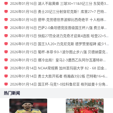
2026年01月16日 湖人不敌黄蜂 三球30+11&9记三分 东契奇39分 詹姆斯29+9+6
2026年01月16日 勇士20记三分射穿尼克斯！库里27+7 巴特勒32+8 穆迪三分9中7
2026年01月16日 德甲-克劳德世界波柳比西奇绝平 十人柏林联合1-1奥格斯堡
2026年01月16日 巴萨2-0桑坦德竞技晋级国王杯八强 费兰单刀球破门亚马尔建功
2026年01月15日 快船27罚全进力克奇才迎来4连胜 哈登22+5+8 伦纳德33分4断
2026年01月15日 国王3人20+力克尼克斯 德罗赞里程碑 威少11助 布伦森伤退
2026年01月15日 葡杯-本菲卡0-1波尔图止步八强 贝德纳雷克制胜帕夫利季斯失良机
2026年01月15日 爆冷出局！皇马2-3遭西乙队阿尔瓦塞特补时绝杀 无缘国王杯8强
2026年01月14日 NCAA常规赛 加州圣玛丽大学 82 - 68 旧金山大学 全场集锦
2026年01月14日 勇士大胜开拓者 杨瀚森3分2板 巴特勒16+6+5 库里9中2送11助
2026年01月14日 国王杯-马竞1-0拉科鲁尼亚 格列兹曼十分角任意球破门+远射中横梁
热门新闻