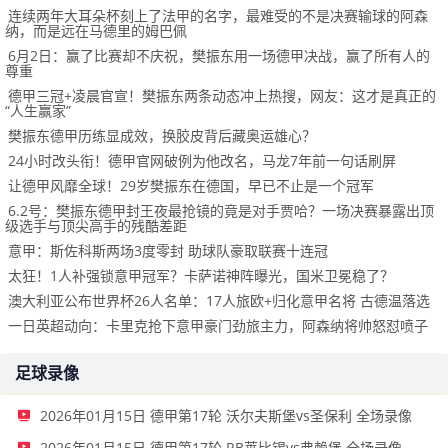
连续两年大耳朵杯刻上了法甲的名字，最难受的不是决赛输球的阿森
纳，而是远在马德里的姆巴佩
6月2日：赢了比赛却不庆祝，樊振东用一场德甲决战，赢了所有人的
尊重
德甲三冠+凌晨官宣！樊振东两条动态冲上热搜，网友：这才是真正的
“人生赢家”
樊振东德甲历练显成效，换胶皮背后藏奥运雄心？
24小时改头衔！德甲官网破例为他改名，马龙7年前一句话刷屏
让德甲风靡全球！29岁樊振东在德国，早已不止是一个冠军
6.2号：樊振东德甲封王夜最抢镜的竟是对手贾哈？一场决赛暴露出顶
级选手与顶尖高手的残酷差距
意甲：斯佐科斯两场3度零封 助球队豪取联赛十连冠
太狂！1人补强锁意甲冠军？卡萨诺神阵曝光，国米卫冕稳了？
澳大利亚公布世界杯26人名单：17人旅欧+归化意甲名将 古德温落选
一日英超动向：卡里克抢下意甲豪门劲旅主力，阿森纳将帅怒怼喷子
足球录像
2026年01月15日 德甲第17轮 沃尔夫斯堡vs圣保利 全场录像
2026年01月15日 德甲第17轮 RB莱比锡vs弗赖堡 全场录像