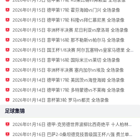
2026年01月15日 德甲第17轮 霍芬海姆vs门兴 全场录像
2026年01月15日 德甲第17轮 科隆vs拜仁慕尼黑 全场录像
2026年01月15日 非洲杯半决赛 尼日利亚vs摩洛哥 全场录像
2026年01月15日 意甲第16轮 那不勒斯vs帕尔马 全场录像
2026年01月15日 国王杯1/8决赛 阿尔瓦塞特vs皇家马德里 全场录像
2026年01月15日 意甲第16轮 国际米兰vs莱切 全场录像
2026年01月15日 非洲杯半决赛 塞内加尔vs埃及 全场录像
2026年01月14日 德甲第17轮 美因茨vs海登海姆 全场录像
2026年01月14日 德甲第17轮 多特蒙德vs不莱梅 全场录像
2026年01月14日 意杯第3轮 罗马vs都灵 全场录像
足球集锦
2026年01月16日 德甲-克劳德世界波柳比西奇绝平 十人柏林联合1-1奥格斯堡
2026年01月16日 巴萨2-0桑坦德竞技晋级国王杯八强 费兰单刀球破门亚马尔建功