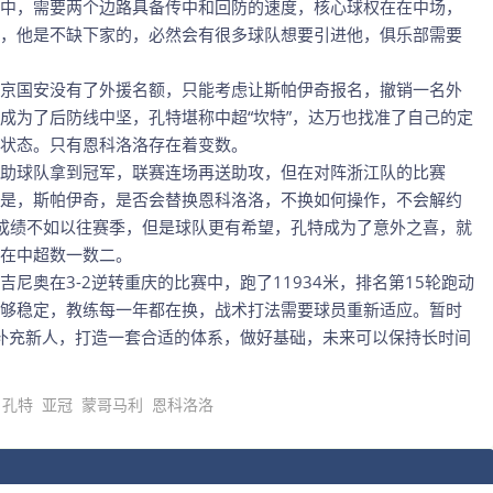
中，需要两个边路具备传中和回防的速度，核心球权在在中场，
，他是不缺下家的，必然会有很多球队想要引进他，俱乐部需要
京国安没有了外援名额，只能考虑让斯帕伊奇报名，撤销一名外
成为了后防线中坚，孔特堪称中超“坎特”，达万也找准了自己的定
状态。只有恩科洛洛存在着变数。
助球队拿到冠军，联赛连场再送助攻，但在对阵浙江队的比赛
是，斯帕伊奇，是否会替换恩科洛洛，不换如何操作，不会解约
成绩不如以往赛季，但是球队更有希望，孔特成为了意外之喜，就
在中超数一数二。
尼奥在3-2逆转重庆的比赛中，跑了11934米，排名第15轮跑动
够稳定，教练每一年都在换，战术打法需要球员重新适应。暂时
，补充新人，打造一套合适的体系，做好基础，未来可以保持长时间
孔特
亚冠
蒙哥马利
恩科洛洛