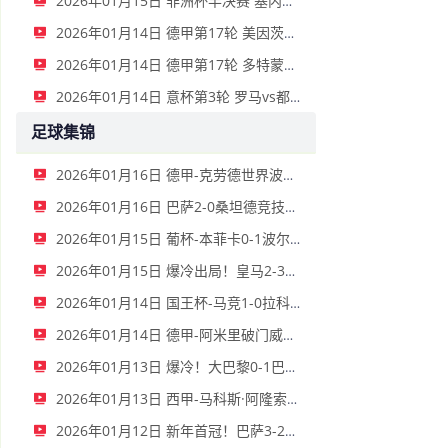
2026年01月15日 非洲杯半决赛 塞内加尔vs埃及 全场录像
2026年01月14日 德甲第17轮 美因茨vs海登海姆 全场录像
2026年01月14日 德甲第17轮 多特蒙德vs不莱梅 全场录像
2026年01月14日 意杯第3轮 罗马vs都灵 全场录像
足球集锦
2026年01月16日 德甲-克劳德世界波柳比西奇绝平 十人柏林联合1-1奥格斯堡
2026年01月16日 巴萨2-0桑坦德竞技晋级国王杯八强 费兰单刀球破门亚马尔建功
2026年01月15日 葡杯-本菲卡0-1波尔图止步八强 贝德纳雷克制胜帕夫利季斯失良机
2026年01月15日 爆冷出局！皇马2-3遭西乙队阿尔瓦塞特补时绝杀 无缘国王杯8强
2026年01月14日 国王杯-马竞1-0拉科鲁尼亚 格列兹曼十分角任意球破门+远射中横梁
2026年01月14日 德甲-阿米里破门威德默建功 美因茨2-1海登海姆
2026年01月13日 爆冷！大巴黎0-1巴黎FC止步法国杯32强 登贝莱失单刀埃梅里中框
2026年01月13日 西甲-马科斯·阿隆索点射制胜 塞尔塔客场1-0塞维利亚
2026年01月12日 新年首冠！巴萨3-2皇马卫冕西超杯 拉菲尼亚双响维尼修斯一条龙