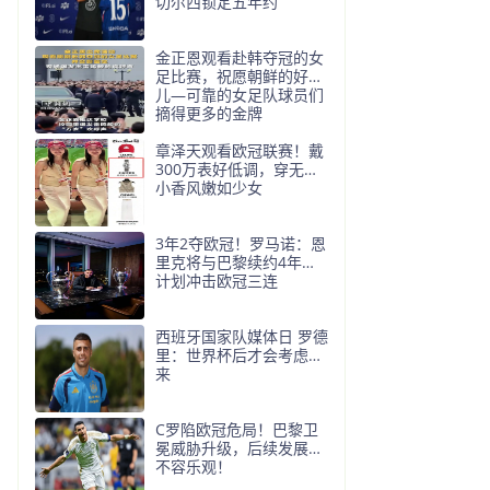
切尔西锁定五年约
金正恩观看赴韩夺冠的女
足比赛，祝愿朝鲜的好女
儿—可靠的女足队球员们
摘得更多的金牌
章泽天观看欧冠联赛！戴
300万表好低调，穿无袖
小香风嫩如少女
3年2夺欧冠！罗马诺：恩
里克将与巴黎续约4年！
计划冲击欧冠三连
西班牙国家队媒体日 罗德
里：世界杯后才会考虑未
来
C罗陷欧冠危局！巴黎卫
冕威胁升级，后续发展更
不容乐观！