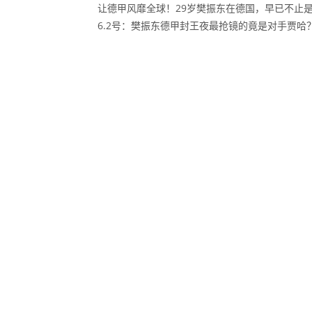
让德甲风靡全球！29岁樊振东在德国，早已不止
6.2号：樊振东德甲封王夜最抢镜的竟是对手贾