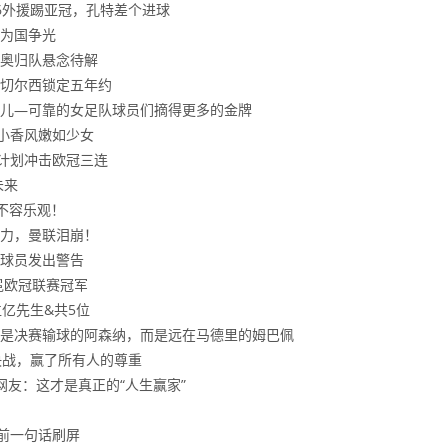
6外援踢亚冠，孔特差个进球
为国争光
奥归队悬念待解
切尔西锁定五年约
儿—可靠的女足队球员们摘得更多的金牌
袖小香风嫩如少女
！计划冲击欧冠三连
未来
不容乐观！
主力，曼联泪崩！
球员发出警告
冕欧冠联赛冠军
位亿先生&共5位
是决赛输球的阿森纳，而是远在马德里的姆巴佩
决战，赢了所有人的尊重
友：这才是真正的“人生赢家”
前一句话刷屏