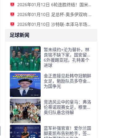
2026年01月12日 6轮连胜终结！国米2-2那不勒斯 麦克托米奈双响恰20点射孔蒂染红
2026年01月10日 足总杯-奥多伊双响 点球大战诺丁汉森林6-7雷克瑟姆
2026年01月10日 沙特联-本泽马半场戴帽 吉达联合4-0拉斯永恒
足球新闻
暂未续约+沦为替补，林
良铭不缺下家，国安留第
6外援踢亚冠，孔特差个
进球
金正恩接见赴韩夺冠朝鲜
女足，勉励队员多夺金牌
为国争光
竞选风云中的皇马：弗洛
伦蒂诺观赛女足，穆里尼
奥归队悬念待解
蓝军补强官宣！爱尔兰国
脚麦凯布告别枪手，签约