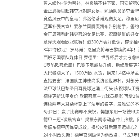
暂未续约+沦为替补，林良铭不缺下家，国安留第
金正恩接见赴韩夺冠朝鲜女足，勉励队员多夺金牌
竞选风云中的皇马：弗洛伦蒂诺观赛女足，穆里尼
蓝军补强官宣！爱尔兰国脚麦凯布告别枪手，签约
金正恩观看赴韩夺冠的女足比赛，祝愿朝鲜的好女
章泽天观看欧冠联赛！戴300万表好低调，穿无
3年2夺欧冠！罗马诺：恩里克将与巴黎续约4年
西班牙国家队媒体日 罗德里：世界杯后才会考虑
C罗陷欧冠危局！巴黎卫冕威胁升级，后续发展更
大巴黎赚大了，1500万欧 水货，换来1.4亿中场
直指要害！法国队主帅德尚采访谈世界杯，对部分
法甲球队巴黎圣日耳曼球迷涌上街头 庆祝球队卫
德转更新法甲身价 欧冠冠军主力球员暴涨 再增2
连续两年大耳朵杯刻上了法甲的名字，最难受的不
6月2日：赢了比赛却不庆祝，樊振东用一场德甲
德甲三冠+凌晨官宣！樊振东两条动态冲上热搜，网
樊振东德甲历练显成效，换胶皮背后藏奥运雄心？
24小时改头衔！德甲官网破例为他改名，马龙7年