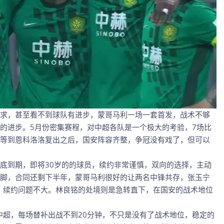
求，甚至看不到球队有进步，蒙哥马利一场一套首发，战术不够
的进步。5月份密集赛程，对中超各队是一个极大的考验，7场比
球，等到恩科洛洛复出之后，国安阵容齐整，争冠没有戏了，但可以
底到期，即将30岁的的球员，续约非常谨慎，双向的选择，主动
脚，合同还剩下半年，蒙哥马利很好的让两名中锋共存，张玉宁
锋，续约问题不大。林良铭的处境则是急转直下，在国安的战术地位
场中超，每场替补出战不到20分钟，不只是没有了战术地位，稳定的