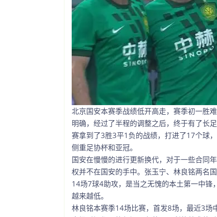
北京国安本赛季战绩低开高走，赛季初一胜难
明确，经过了半程的调整之后，终于有了长足
赛拿到了3胜3平1负的战绩，打进了17个
侧重足协杯和亚冠。
国安在慢慢的进行更新换代，对于一些合同年
权并不在国安的手中。张玉宁、林良铭两名国
14场7球4助攻，是当之无愧的本土第一中
越来越低。
林良铭本赛季14场比赛，首发8场，最近3