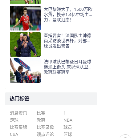
大巴黎赚大了，1500万欧
水货，换来1.4亿中场主
力，曼联泪崩！
直指要害！法国队主帅德
尚采访谈世界杯，对部分
球员发出警告
法甲球队巴黎圣日耳曼球
迷涌上街头 庆祝球队卫冕
欧冠联赛冠军
热门标签
消息资讯
比赛
1
足球
欧冠
NBA
比赛集锦
比赛录像
球员
CBA
观点评论
篮球