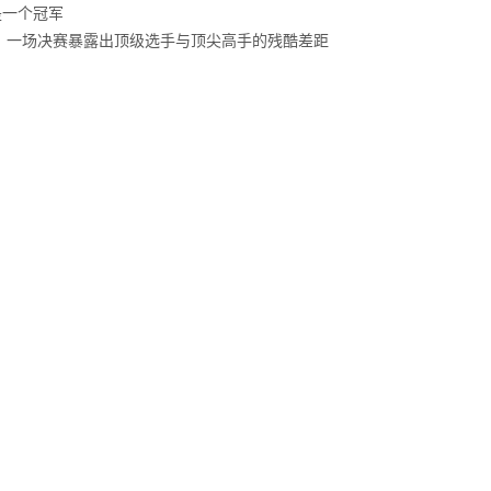
是一个冠军
哈？一场决赛暴露出顶级选手与顶尖高手的残酷差距