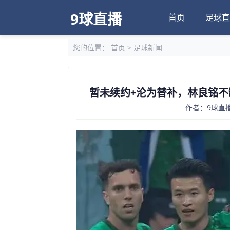
9球直播
首页
足球直
您的位置：
首页
>
足球新闻
暂未续约+沦为替补，林良铭不
作者：9球直播