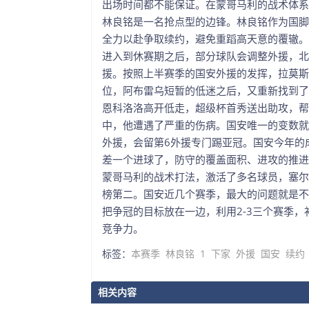
出场时间都不能保证。在蒙哥马利的战术体系
林良铭是一名抢点型的边锋。林良铭作为国脚
全力以赴争取续约，避免重蹈高天意的覆辙。
进入到休赛期之后，部分球队会调整外援，北
援。按照上半赛季的国安外援的发挥，拉莫斯
位，阿布雷乌短暂的低迷之后，又重新找到了
恩科洛洛高开低走，超级杯首秀送出助攻，帮
中，他遭遇了严重的伤病。国安唯一的变数就
外援，会留第6外援专门踢亚冠。国安今年的
差一个进球了，防守的覆盖面积、进攻的推进
蒙哥马利的战术打法，激活了多名球员，塞尔吉
榜第二。国安近几个赛季，最大的问题就是不
把争冠的目标放在一边，利用2-3三个赛季
竞争力。
标签：
本赛季
林良铭
1
下家
外援
国安
续约
相关内容