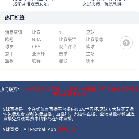
洛伦蒂诺观赛女足，穆
女足比赛，祝愿朝鲜的
里尼奥归队悬念待解
好女儿—可靠的女足队
球员们摘得更多的金牌
热门标签
消息资讯
比赛
1
足球
欧冠
NBA
比赛集锦
比赛录像
球员
CBA
观点评论
篮球
意甲
亚洲杯
赛季
主场
篮板
联赛
曼联
德甲
热门联赛：
NBA直播
英超直播
CBA直播
中超直播
法甲直播
德甲直播
意
甲直播
西甲直播
9球直播是一个在线体育直播平台提供NBA,世界杯,足球五大联赛无插
件免费观看,视频免费直播、直播吧、无插件直播、全场录像视频回放,
直播免费观看,赛事精彩尽在9球直播。
9球直播 | All Football App
网站地图