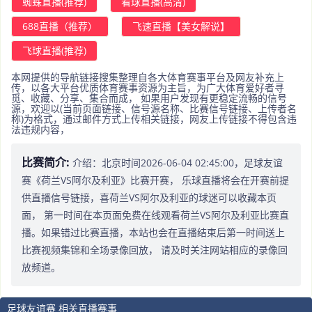
蜘蛛直播(推荐)
看球直播(高清)
688直播（推荐）
飞速直播【美女解说】
飞球直播(推荐)
本网提供的导航链接搜集整理自各大体育赛事平台及网友补充上
传，以各大平台优质体育赛事资源为主旨，为广大体育爱好者寻
觅、收藏、分享、集合而成， 如果用户发现有更稳定流畅的信号
源，欢迎以(当前页面链接、信号源名称、比赛信号链接、上传者名
称)为格式，通过邮件方式上传相关链接，网友上传链接不得包含违
法违规内容，
比赛简介:
介绍：北京时间2026-06-04 02:45:00，足球友谊
赛《荷兰VS阿尔及利亚》比赛开赛， 乐球直播将会在开赛前提
供直播信号链接，喜荷兰VS阿尔及利亚的球迷可以收藏本页
面， 第一时间在本页面免费在线观看荷兰VS阿尔及利亚比赛直
播。如果错过比赛直播，本站也会在直播结束后第一时间送上
比赛视频集锦和全场录像回放， 请及时关注网站相应的录像回
放频道。
足球友谊赛 相关直播赛事