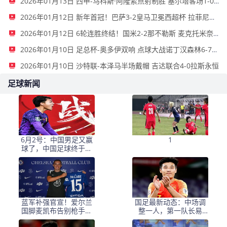
2026年01月13日 西甲-马科斯·阿隆索点射制胜 塞尔塔客场1-0塞维利亚
2026年01月12日 新年首冠！巴萨3-2皇马卫冕西超杯 拉菲尼亚双响维尼修斯一条龙
2026年01月12日 6轮连胜终结！国米2-2那不勒斯 麦克托米奈双响恰20点射孔蒂染红
2026年01月10日 足总杯-奥多伊双响 点球大战诺丁汉森林6-7雷克瑟姆
2026年01月10日 沙特联-本泽马半场戴帽 吉达联合4-0拉斯永恒
足球新闻
6月2号：中国男足又赢
1
球了，中国足球终于不
再令人闹心窝火！
蓝军补强官宣！爱尔兰
国足最新动态：中场调
国脚麦凯布告别枪手，
整一人，第一队长易
签约切尔西锁定五年约
主，张玉宁让位毫无争