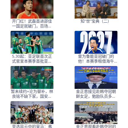
议
开门红！武磊首进邵佳
知“世”宝典（二）
一国足就破门，百场里
程碑稳了
5.30起：亚足联首次正
曾为鲁能亚冠破门的
式官宣本赛季首批亚冠
他！本赛季租借海牛
精英赛准入名单
后，出场时间还没邝兆
镭多
暂未续约+沦为替补，林
金正恩接见赴韩夺冠朝
良铭不缺下家，国安留
鲜女足，勉励队员多夺
第6外援踢亚冠，孔特差
金牌为国争光
个进球
竞选风云中的皇马：弗
金正恩观看赴韩夺冠的