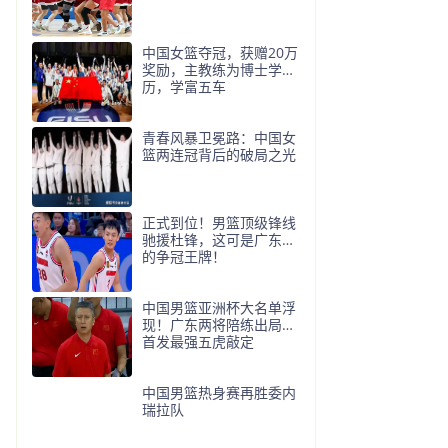
中国女篮夺冠，获赠20万
奖励，主教练为博士学
历，学富五车
青春风暴卫冕路：中国女
篮两连冠背后的破局之光
正式到位！男篮顶级锋线
驰援杜锋，这可是广东队
的争冠王牌！
中国男篮亚洲杯大名单浮
现！广东两将陪练出局，
首发最强五虎敲定
中国男篮热身赛再胜委内
瑞拉队