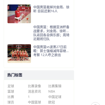
中国男篮裁掉刘金雨、徐
昕 目前还剩16人
中国男篮：根据亚洲杯备
战要求，刘金雨、徐昕离
队返回各自俱乐部；周琦
近期将归队
中国男篮vs波黑27日前
瞻：郭士强缩减阵容继续
考察 12人呼之欲出
热门标签
足球
比赛录像
比赛集锦
篮球
消息资讯
NBA
比赛
1
中国足球
球员
中国篮球
欧冠