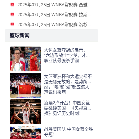
2025年07月25日 WNBA常规赛 西雅图风暴 95 - 57 芝加哥天空 全场集锦
2025年07月25日 WNBA常规赛 拉斯维加斯王牌 70 - 80 印第安纳狂热 全场集锦
2025年07月25日 WNBA常规赛 洛杉矶火花 101 - 86 康涅狄格太阳 全场集锦
篮球新闻
大运女篮夺冠的启示：
“六边形战士”李梦，才是
职业队最强杀手锏
女篮亚洲杯和大运会都不
是无缘无故的，是势所必
然，“唉”和“爱”都应该大
声说出来啊
凌晨2点开战！中国女篮
硬碰硬美国，《央视直
播》见证历史时刻！
战胜美国队 中国女篮全胜
夺冠！