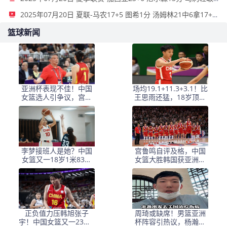
2025年07月20日 夏联-马农17+5 图希1分 汤姆林21中6拿17+7 勇士轻取骑士
篮球新闻
亚洲杯表现不佳！中国
场均19.1+11.3+3.1！比
女篮选人引争议，宫鲁
王思雨还猛，18岁顶替
鸣执教能力遭质疑
李缘，宫鲁鸣醒醒吧
李梦接班人是她？中国
宫鲁鸣自评及格，中国
女篮又一18岁1米83前
女篮大胜韩国获亚洲杯
锋崛起：3战轰59分
季军
正负值力压韩旭张子
周琦或缺席！男篮亚洲
宇！中国女篮又一23岁1
杯阵容引热议，杨瀚森