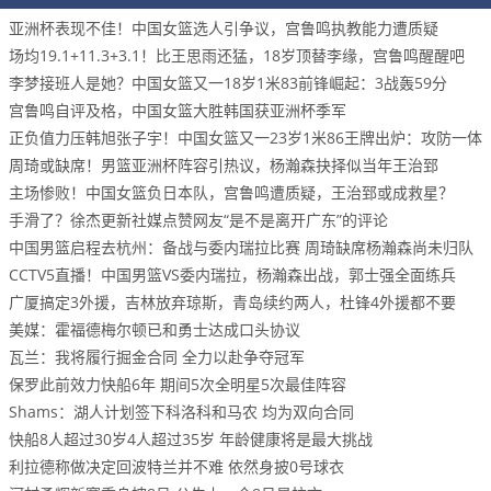
亚洲杯表现不佳！中国女篮选人引争议，宫鲁鸣执教能力遭质疑
场均19.1+11.3+3.1！比王思雨还猛，18岁顶替李缘，宫鲁鸣醒醒吧
李梦接班人是她？中国女篮又一18岁1米83前锋崛起：3战轰59分
宫鲁鸣自评及格，中国女篮大胜韩国获亚洲杯季军
正负值力压韩旭张子宇！中国女篮又一23岁1米86王牌出炉：攻防一体
周琦或缺席！男篮亚洲杯阵容引热议，杨瀚森抉择似当年王治郅
主场惨败！中国女篮负日本队，宫鲁鸣遭质疑，王治郅或成救星？
手滑了？徐杰更新社媒点赞网友“是不是离开广东”的评论
中国男篮启程去杭州：备战与委内瑞拉比赛 周琦缺席杨瀚森尚未归队
CCTV5直播！中国男篮VS委内瑞拉，杨瀚森出战，郭士强全面练兵
广厦搞定3外援，吉林放弃琼斯，青岛续约两人，杜锋4外援都不要
美媒：霍福德梅尔顿已和勇士达成口头协议
瓦兰：我将履行掘金合同 全力以赴争夺冠军
保罗此前效力快船6年 期间5次全明星5次最佳阵容
Shams：湖人计划签下科洛科和马农 均为双向合同
快船8人超过30岁4人超过35岁 年龄健康将是最大挑战
利拉德称做决定回波特兰并不难 依然身披0号球衣