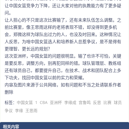
让中国女篮竞争力下降，还让大家对他的执教能力有了更多疑
问。
让人担心的不只是这次比赛输了，还有未来队伍怎么调整。之
前比赛里，像王思雨这样的老将表现不错，却没得到更多机
会，郑微这样为球队出过力的人，也没及时回来。这种情况让
人反思，为啥中国女篮选人和培养新人总惹争议，是不是得有
更理智、更长远的规划？
这次亚洲杯，中国女篮的问题很明显。输了也许不可怕，关键
是要反思，调整方向，别再犯同样的错。球队管理层、教练组
还有球员自己，都要提升自己，在技术、战术和团队配合上多
下功夫，找回中国女篮以前的实力和荣耀。
内容及图片来源于公共网络，如有问题和不当之处请联系作者
删除
标签：
中国女篮
1
CBA
亚洲杯
李缘成
宫鲁鸣
反思
比赛
球员
争议
李缘
王思雨
相关内容