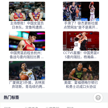
米86王牌出炉：攻防一
抉择似当年王治郅
体
主场惨败！中国女篮负
手滑了？徐杰更新社媒
日本队，宫鲁鸣遭质
点赞网友“是不是离开广
疑，王治郅或成救星？
东”的评论
中国男篮启程去杭州：
CCTV5直播！中国男篮V
备战与委内瑞拉比赛 周
S委内瑞拉，杨瀚森出
琦缺席杨瀚森尚未归队
战，郭士强全面练兵
广厦搞定3外援，吉林放
美媒：霍福德梅尔顿已
弃琼斯，青岛续约两
和勇士达成口头协议
人，杜锋4外援都不要
热门标签