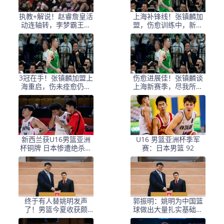
执教+解说！赵睿詹皇活
上海补锋线！张镇麟加
动连轴转，李梦霸王步
盟，伤愈训练中，新赛
拥抱燃全场
季剑指四强
3冠在手！张镇麟加盟上
伤愈进展佳！张镇麟谈
海重启，伤未痊愈仍全
上海新赛季，尽我所能
力，目标冲佳绩
助队，感谢球迷接纳
新西兰获U16男篮亚洲
U16 男篮亚洲杯季军
杯铜牌 日本惨遭绝杀赛
赛：日本男篮 92
后落泪
终于有人替姚明发声
郭振明：姚明为中国篮
了！男篮今夏收获颇
球做出大量扎实基础性
丰，球迷：开花前他承
工作