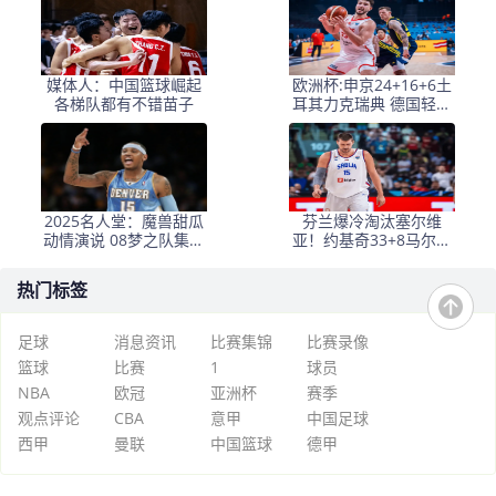
受很多
媒体人：中国篮球崛起
欧洲杯:申京24+16+6土
各梯队都有不错苗子
耳其力克瑞典 德国轻松
晋级
2025名人堂：魔兽甜瓜
芬兰爆冷淘汰塞尔维
动情演说 08梦之队集体
亚！约基奇33+8马尔卡
入驻
宁29+8
热门标签
足球
消息资讯
比赛集锦
比赛录像
篮球
比赛
1
球员
NBA
欧冠
亚洲杯
赛季
观点评论
CBA
意甲
中国足球
西甲
曼联
中国篮球
德甲