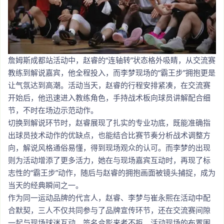
詹姆斯成都站活动中，赵睿的“连轴转”状态格外吸睛，从交流赛
教练到解说嘉宾，他全程投入，而李梦现场的“霸王步”拥抱更是
让气氛达到高潮。活动当天，赵睿的行程安排紧凑，在交流赛
开始后，他迅速进入教练角色，手持战术板向球员讲解配合细
节，不时在场边示范动作。
切换到解说环节时，赵睿展现了扎实的专业功底，既能准确指
出球员技术动作的优缺点，也能结合比赛节奏分析战术调整方
向，解说风格通俗易懂，得到现场观众的认可。而李梦的出现
则为活动增添了更多活力，她在与现场嘉宾互动时，再现了标
志性的“霸王步”动作，随后与赵睿的拥抱画面被镜头捕捉，成为
当天的经典瞬间之一。
作为同一运动品牌的代言人，赵睿、李梦与崔永熙在活动中配
合默契，三人不仅共同参与了品牌宣传环节，还在交流赛间隙
一起与现场球迷互动，签名合影来者不拒。活动现场的布置围