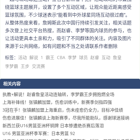
绕篮球主题展开，设置了多个互动区域，让观众能近距离感受
篮球氛围，不少球迷表示“能看到中外球星同场互动很过瘾”。
从整体热度来看，詹姆斯此次中国行持续引发关注，相关话题
多次登上社交平台热搜，而赵睿、李梦等国内球员的参与，也
让活动更具本土亲和力，吸引了不同群体的关注。内容及图片
来源于公共网络，如有问题和不当之处请联系作者删除
标签：
活动
解说
1
霸王
CBA
李梦
球员
赵睿
互动
詹皇
李梦霸
王步
交流赛
相关内容
执教+解说！赵睿詹皇活动连轴转，李梦霸王步拥抱燃全场
上海补锋线！张镇麟加盟，伤愈训练中，新赛季剑指四强
3冠在手！张镇麟加盟上海重启，伤未痊愈仍全力，目标冲佳绩
伤愈进展佳！张镇麟谈上海新赛季，尽我所能助队，感谢球迷接纳
新西兰获U16男篮亚洲杯铜牌 日本惨遭绝杀赛后落泪
U16 男篮亚洲杯季军赛：日本男篮 92