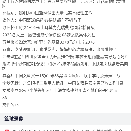
终于有人替姚明发声了！男篮今夏收获颇丰，球迷：开花前他承受很
多
郭振明：姚明为中国篮球做出大量扎实基础性工作
媒体人：中国篮球崛起 各梯队都有不错苗子
欧洲杯:申京24+16+6土耳其力克瑞典 德国轻松晋级
2025名人堂：魔兽甜瓜动情演说 08梦之队集体入驻
芬兰爆冷淘汰塞尔维亚！约基奇33+8马尔卡宁29+8
恭喜，李梦迎喜讯，喜悦发声，妈妈担心难题解决，张隆看懂了
冲击4连冠！四川女篮全主力出战全锦赛 李梦王思雨能赢宫导芳心吗？
詹姆斯李梦同框引热议！1米82气场不输詹姆斯，小腿肌肉线条看呆网
友
恭喜！中国女篮又一15岁1米83黑珍珠崛起：联手李月汝妹妹征战
李梦无缘！宫鲁鸣提三条用人标准，中国女篮胜云南男篮收2坏消息
女版奥尼尔+小李梦等加盟！上海女篮挑战川粤？她们还差1环节
86
恐怖的15
篮球录像