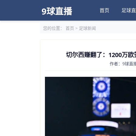
9球直播
首页
足球直
您的位置：
首页
>
足球新闻
切尔西赚翻了：1200万
作者：9球直播