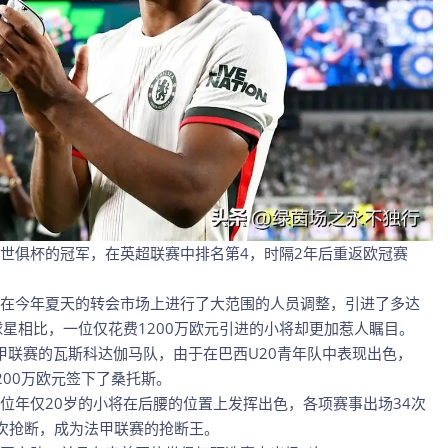
世俱杯的冠军，在英超联赛中排名第4，时隔2年后重返欧冠赛
在今年夏天的转会市场上进行了大范围的人员调整，引进了多达
星相比，一位仅花费1200万欧元引进的小将却更加惹人瞩目。
甲联赛的瓦斯科达伽马队，由于在巴西U20青年队中表现出色，
200万欧元签下了桑托斯。
位年仅20岁的小将在后腰的位置上发挥出色，各项赛事出场34次
0次抢断，成为法甲联赛的抢断王。