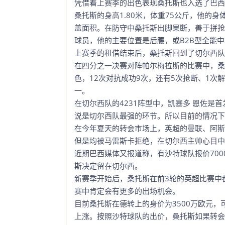
凭借着上赛季的出色表现桑托斯也入选了巴西
桑托斯的身高1.80米，体重75公斤，他的
盖面积。在防守中桑托斯出脚果断，善于拼抢
球员，他的主要位置是后腰，或B2B型全能
上赛季的租借结束后，桑托斯回到了切尔西队
在四分之一决赛对阵帕尔梅拉斯的比赛中，桑
色，12次对抗成功9次，还有5次抢断、1次解
一。
在切尔西队的4231阵型中，凯塞多 恩佐是
说是切尔西队最强的环节。所以目前的情况下
在今年夏天的转会市场上，英超的曼联、阿斯
但是均被马雷斯卡拒绝，在切尔西主帅心目中
近期巴西媒体又报道称，有沙特球队报价700
斯决定留在切尔西。
新赛季开始后，桑托斯在前3轮的英超比赛中
赛中肯定会有更多的出场机会。
目前桑托斯在德转上的身价为3500万欧元
上涨。按照沙特球队的出价，桑托斯如果转会