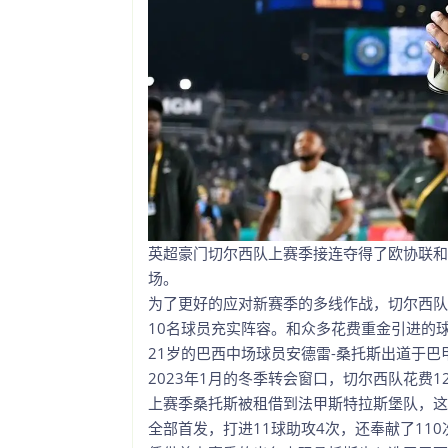
英超豪门切尔西队上赛季接连夺得了欧协联和
场。
为了更好的应对新赛季的多线作战，切尔西队
10名球员充实阵容。和众多花费重金引进的球
21岁的巴西中场球员安德雷-桑托斯出道于巴
2023年1月的冬季转会窗口，切尔西队花费1
上赛季桑托斯被租借到法甲斯特拉斯堡队，这
全部首发，打进11球助攻4次，还奉献了11