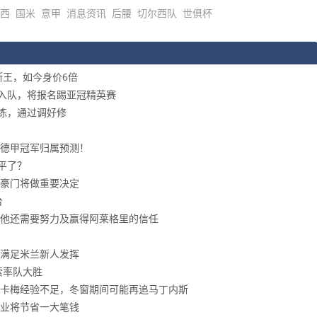
西
国米
意甲
消息资讯
后腰
切尔西队
世俱杯
断王，如今身价6倍
会入队，将报名踢亚冠精英赛
训练，通过调好修
德甲冠军归属预测！
平了？
豪门将做重要决定
台
他还需要努力及赢得阿莱格里的信任
满足米兰新人发挥
索率队大胜
卡梅经验不足，冬窗期间可能再追马丁内斯
业将节省一大笔钱