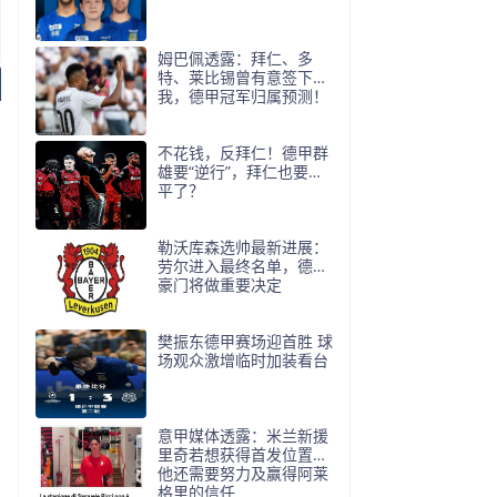
姆巴佩透露：拜仁、多
特、莱比锡曾有意签下
我，德甲冠军归属预测！
不花钱，反拜仁！德甲群
雄要“逆行”，拜仁也要躺
平了？
勒沃库森选帅最新进展：
劳尔进入最终名单，德甲
豪门将做重要决定
樊振东德甲赛场迎首胜 球
场观众激增临时加装看台
意甲媒体透露：米兰新援
里奇若想获得首发位置，
他还需要努力及赢得阿莱
格里的信任