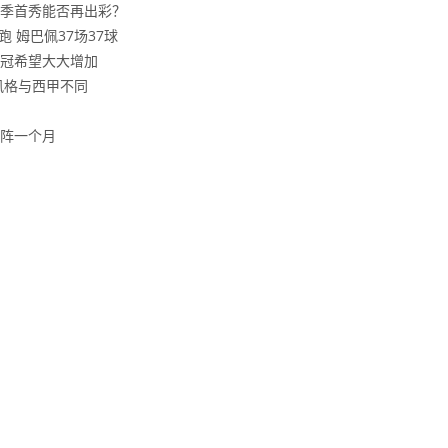
季首秀能否再出彩？
 姆巴佩37场37球
冠希望大大增加
风格与西甲不同
阵一个月