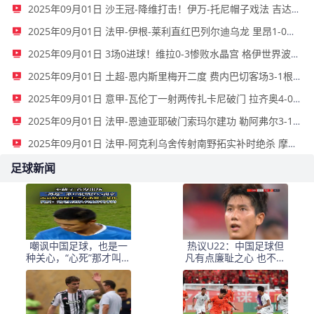
2025年09月01日 沙王冠-降维打击！伊万-托尼帽子戏法 吉达国民5-0乌奈扎
2025年09月01日 法甲-伊根-莱利直红巴列尔迪乌龙 里昂1-0十人马赛
2025年09月01日 3场0进球！维拉0-3惨败水晶宫 格伊世界波马特塔点射大马丁缺战
2025年09月01日 土超-恩内斯里梅开二度 费内巴切客场3-1根克勒比利吉
2025年09月01日 意甲-瓦伦丁一射两传扎卡尼破门 拉齐奥4-0大胜维罗纳
2025年09月01日 法甲-恩迪亚耶破门索玛尔建功 勒阿弗尔3-1尼斯
2025年09月01日 法甲-阿克利乌舍传射南野拓实补时绝杀 摩纳哥3-2十人斯特拉斯堡
足球新闻
嘲讽中国足球，也是一
热议U22：中国足球但
种关心，“心死”那才叫可
凡有点廉耻之心 也不至
怕
于踢成这样 活该被骂