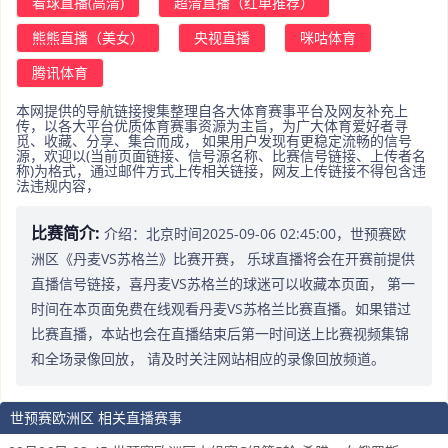
看球直播(高清)
超清直播（红单推荐）
熊熊直播（美女）
央视直播
咪咕体育
腾讯体育
本网提供的导航链接搜集整理自各大体育赛事平台及网友补充上
传，以各大平台优质体育赛事资源为主旨，为广大体育爱好者寻
觅、收藏、分享、集合而成， 如果用户发现有更稳定流畅的信号
源，欢迎以(当前页面链接、信号源名称、比赛信号链接、上传者名
称)为格式，通过邮件方式上传相关链接，网友上传链接不得包含违
法违规内容，
比赛简介:
介绍：北京时间2025-09-06 02:45:00，世预赛欧
洲区《丹麦VS苏格兰》比赛开赛， 乐球直播将会在开赛前提供
直播信号链接，喜丹麦VS苏格兰的球迷可以收藏本页面， 第一
时间在本页面免费在线观看丹麦VS苏格兰比赛直播。如果错过
比赛直播，本站也会在直播结束后第一时间送上比赛视频集锦
和全场录像回放， 请及时关注网站相应的录像回放频道。
世预赛欧洲区 相关直播赛事