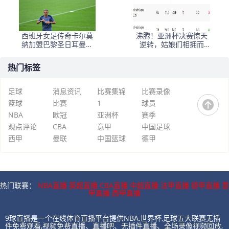
西班牙女足传奇卡尔莫
沸腾！亚洲杯决赛惊天
纳加盟巴黎圣日耳曼：
逆转，姑娘们相拥而
追求极限挑战，开启新
泣，姚明红着眼眶鼓掌
篇章
热门标签
足球
消息资讯
比赛集锦
比赛录像
篮球
比赛
1
球员
NBA
欧冠
亚洲杯
赛季
观点评论
CBA
意甲
中国足球
西甲
曼联
中国篮球
德甲
热门联赛：
NBA直播
英超直播
CBA直播
中超直播
法甲直播
德甲直播
意
甲直播
西甲直播
9球直播是一个在线体育直播平台提供NBA,世界杯,足球五大联赛无插
件免费观看,视频免费直播、直播吧、无插件直播、全场录像视频回放,