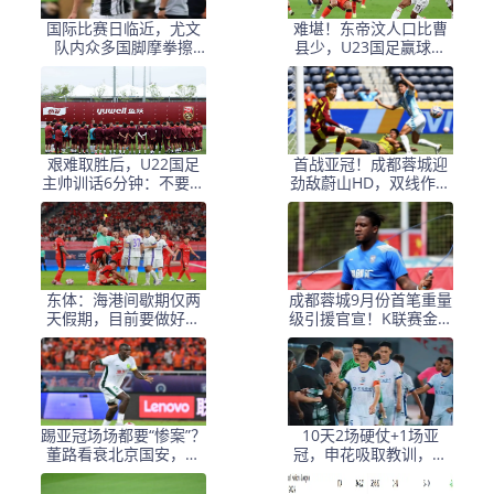
国际比赛日临近，尤文
难堪！东帝汶人口比曹
队内众多国脚摩拳擦
县少，U23国足赢球却
掌，DV9期待进球
暴露基本功短板
艰难取胜后，U22国足
首战亚冠！成都蓉城迎
主帅训话6分钟：不要带
劲敌蔚山HD，双线作战
着压力踢球
赛程密该如何抉择？
东体：海港间歇期仅两
成都蓉城9月份首笔重量
天假期，目前要做好人
级引援官宣！K联赛金靴
员恢复及亚冠轮换准备
转会入队，将出战亚冠
踢亚冠场场都要“惨案”？
10天2场硬仗+1场亚
董路看衰北京国安，塞
冠，申花吸取教训，斯
蒂恩把国安当巴萨
帅再丢冠得走人，特谢
拉逃过停赛