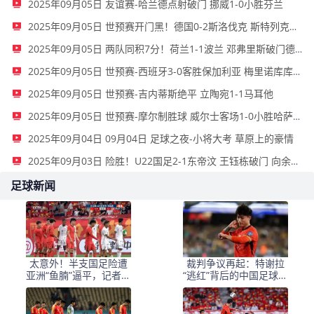
2025年09月05日 友谊赛-哈兰德点射破门 挪威1-0小胜芬兰
2025年09月05日 世预赛开门黑！德国0-2斯洛伐克 斯特列克传射德国后防漏洞连连
2025年09月05日 两队同积7分！荷兰1-1波兰 邓弗里斯破门德佩助攻卡什80分钟扳平
2025年09月05日 世预赛-西班牙3-0客胜保加利亚 梅里诺库库雷利亚破门亚马尔助攻
2025年09月05日 世预赛-吉内蒂斯绝平 立陶宛1-1马耳他
2025年09月05日 世预赛-摩尔制胜球 威尔士客场1-0小胜哈萨克斯坦
2025年09月04日 09月04日 足球之夜-小将大考 草原上的豪情
2025年09月03日 险胜！U22国足2-1东帝汶 王钰栋破门 向余望失空门+失单刀+中横梁
足球新闻
太意外！半支国足险遭
裁判争议再起：特谢拉
亚洲“鱼腩”逼平，记者：
“逃红”背后的中国足球裁
已沦落到这地步了
判危机