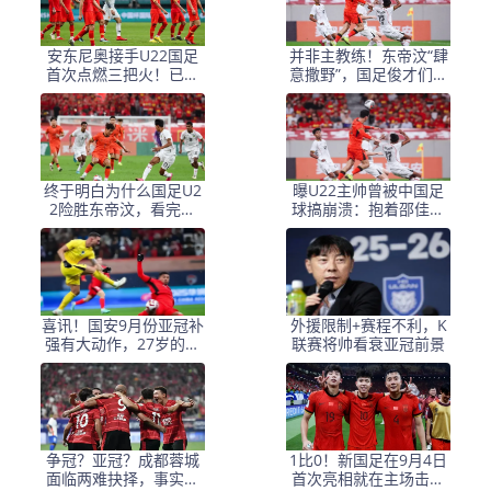
安东尼奥接手U22国足
并非主教练！东帝汶“肆
首次点燃三把火！已弃
意撒野”，国足俊才们委
用四大嫡系，赢得点赞
屈：他，难逃谴责
终于明白为什么国足U2
曝U22主帅曾被中国足
2险胜东帝汶，看完分
球搞崩溃：抱着邵佳一
析，豁然开朗
痛哭 随后放下心中执念
喜讯！国安9月份亚冠补
外援限制+赛程不利，K
强有大动作，27岁的葡
联赛将帅看衰亚冠前景
萄牙联赛主力国脚右后
卫转会入队
争冠？亚冠？成都蓉城
1比0！新国足在9月4日
面临两难抉择，事实证
首次亮相就在主场击败