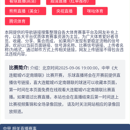
看球直播(高清)
超清直播（红单推荐）
熊熊直播（美女）
央视直播
咪咕体育
腾讯体育
本网提供的导航链接搜集整理自各大体育赛事平台及网友补充上
传，以各大平台优质体育赛事资源为主旨，为广大体育爱好者寻
觅、收藏、分享、集合而成， 如果用户发现有更稳定流畅的信号
源，欢迎以(当前页面链接、信号源名称、比赛信号链接、上传者名
称)为格式，通过邮件方式上传相关链接，网友上传链接不得包含违
法违规内容，
比赛简介:
介绍：北京时间2025-09-06 19:00:00，中甲《大
连鲲城VS定南赣联》比赛开赛， 乐球直播将会在开赛前提供直
播信号链接，喜大连鲲城VS定南赣联的球迷可以收藏本页面，
第一时间在本页面免费在线观看大连鲲城VS定南赣联比赛直
播。如果错过比赛直播，本站也会在直播结束后第一时间送上
比赛视频集锦和全场录像回放， 请及时关注网站相应的录像回
放频道。
中甲 相关直播赛事