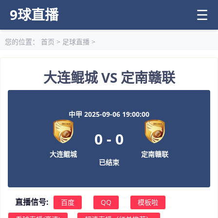
9球直播
☰
您的位置：
首页
>
足球直播
>
大连鲲城 VS 定南赣联
中甲 2025-09-06 19:00:00
0
-
0
大连鲲城
定南赣联
已结束
直播信号:
百度
QQ
模板啦