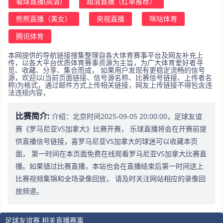
看球直播(高清)
超清直播（红单推荐）
熊熊直播（美女）
央视直播
咪咕体育
腾讯体育
本网提供的导航链接搜集整理自各大体育赛事平台及网友补充上
传，以各大平台优质体育赛事资源为主旨，为广大体育爱好者寻
觅、收藏、分享、集合而成， 如果用户发现有更稳定流畅的信号
源，欢迎以(当前页面链接、信号源名称、比赛信号链接、上传者名
称)为格式，通过邮件方式上传相关链接，网友上传链接不得包含违
法违规内容，
比赛简介:
介绍：北京时间2025-09-05 20:00:00，足球友谊
赛《罗马尼亚VS加拿大》比赛开赛， 乐球直播将会在开赛前提
供直播信号链接，喜罗马尼亚VS加拿大的球迷可以收藏本页
面， 第一时间在本页面免费在线观看罗马尼亚VS加拿大比赛直
播。如果错过比赛直播，本站也会在直播结束后第一时间送上
比赛视频集锦和全场录像回放， 请及时关注网站相应的录像回
放频道。
足球友谊赛 相关直播赛事