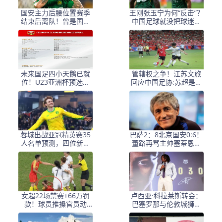
国安主力后腰位置赛季
王刚张玉宁为何“反击”？
结束后离队！曾是国足
中国足球就没把球迷当
中场核心，冬窗将转会
回事
山东
未来国足四小天鹅已就
管辖权之争！江苏文旅
位！U23亚洲杯预选赛
回应中国足协:苏超是文
扛起大旗
旅活动,无需足协审批
蓉城出战亚冠精英赛35
巴萨2：8北京国安0:6！
人名单预测，四位新人
董路再骂主帅塞蒂恩：
入选，功勋门神无缘
去了亚冠场场惨案
女超22场禁赛+66万罚
卢西亚·科拉莱斯转会：
款！球员推搡官员动
巴塞罗那与伦敦城狮的
手，女足也上演全武
命运交织
行？