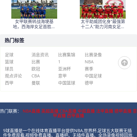
女甲联赛转战海埂基
太平助威团化身“最强第
地，西海岸女足首胜河
十二人”助力河南女足战
北女足
平北京
热门标签
足球
消息资讯
比赛集锦
比赛录像
篮球
比赛
1
NBA
球员
欧冠
亚洲杯
赛季
观点评论
CBA
意甲
中国足球
西甲
曼联
中国篮球
德甲
热门联赛：
NBA直播
英超直播
CBA直播
中超直播
法甲直播
德甲直播
意
甲直播
西甲直播
9球直播是一个在线体育直播平台提供NBA,世界杯,足球五大联赛无插
件免费观看,视频免费直播、直播吧、无插件直播、全场录像视频回放,