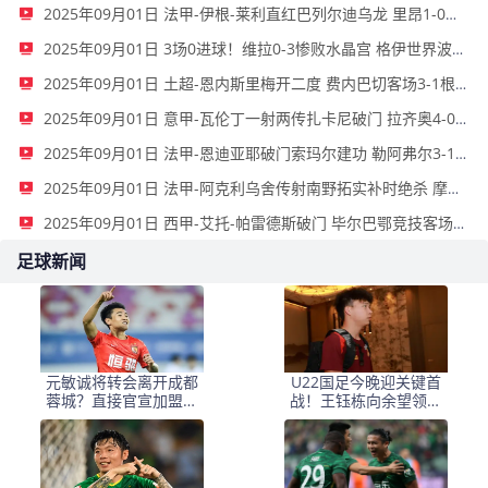
2025年09月01日 法甲-伊根-莱利直红巴列尔迪乌龙 里昂1-0十人马赛
2025年09月01日 3场0进球！维拉0-3惨败水晶宫 格伊世界波马特塔点射大马丁缺战
2025年09月01日 土超-恩内斯里梅开二度 费内巴切客场3-1根克勒比利吉
2025年09月01日 意甲-瓦伦丁一射两传扎卡尼破门 拉齐奥4-0大胜维罗纳
2025年09月01日 法甲-恩迪亚耶破门索玛尔建功 勒阿弗尔3-1尼斯
2025年09月01日 法甲-阿克利乌舍传射南野拓实补时绝杀 摩纳哥3-2十人斯特拉斯堡
2025年09月01日 西甲-艾托-帕雷德斯破门 毕尔巴鄂竞技客场2-1皇家贝蒂斯
足球新闻
元敏诚将转会离开成都
U22国足今晚迎关键首
蓉城？直接官宣加盟重
战！王钰栋向余望领衔
庆铜梁龙，承诺给他国
首发冲锋
脚顶薪