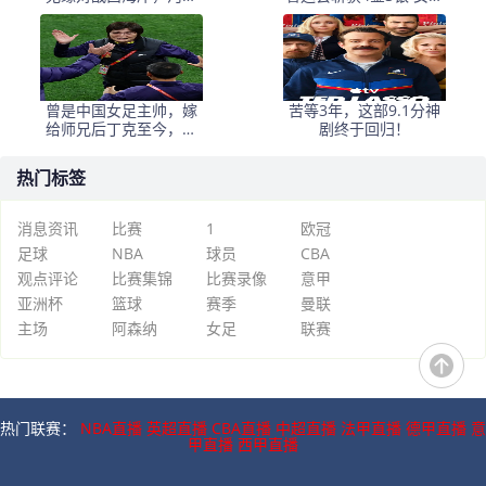
中场失核，郑智率队剑
（甲组）创历史摘银
指亚冠！
曾是中国女足主帅，嫁
苦等3年，这部9.1分神
给师兄后丁克至今，如
剧终于回归！
今丈夫是上海女足领队
热门标签
消息资讯
比赛
1
欧冠
足球
NBA
球员
CBA
观点评论
比赛集锦
比赛录像
意甲
亚洲杯
篮球
赛季
曼联
主场
阿森纳
女足
联赛
热门联赛：
NBA直播
英超直播
CBA直播
中超直播
法甲直播
德甲直播
意
甲直播
西甲直播