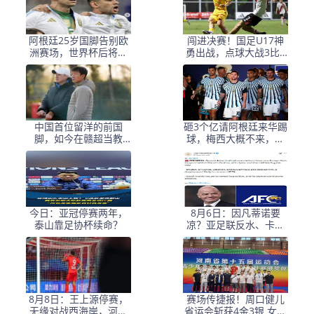
阿根廷25岁国脚告别欧
闯进决赛！国足U17神
洲赛场，世界杯后将重
勇出战，点球大战3比1
返阿超！
淘汰河床，豪取四战不
败！
中国首位留洋的前国
砸3个亿请阿根廷来华踢
脚，如今在赣超当教
球，梅西大概不来，却
练，1.9米儿子也选足球
要国足上去当陪练？
路
今日：亚冠停赛两年，
8月6日：因凡蒂诺要
泰山靠足协杯续命？
凉？亚足联反水、卡塔
尔挺他，世界杯权力游
戏比决赛点球还刺激！
8月8日：王上源停赛，
赛场传捷报！周口健儿
无缘对战西海岸，河南
省运会斩获4金3银 女足