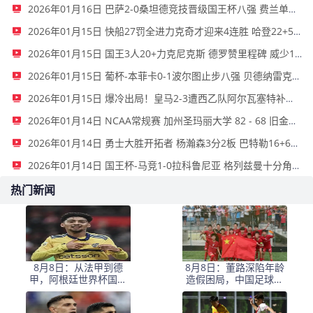
2026年01月16日 巴萨2-0桑坦德竞技晋级国王杯八强 费兰单刀球破门亚马尔建功
2026年01月15日 快船27罚全进力克奇才迎来4连胜 哈登22+5+8 伦纳德33分4断
2026年01月15日 国王3人20+力克尼克斯 德罗赞里程碑 威少11助 布伦森伤退
2026年01月15日 葡杯-本菲卡0-1波尔图止步八强 贝德纳雷克制胜帕夫利季斯失良机
2026年01月15日 爆冷出局！皇马2-3遭西乙队阿尔瓦塞特补时绝杀 无缘国王杯8强
2026年01月14日 NCAA常规赛 加州圣玛丽大学 82 - 68 旧金山大学 全场集锦
2026年01月14日 勇士大胜开拓者 杨瀚森3分2板 巴特勒16+6+5 库里9中2送11助
2026年01月14日 国王杯-马竞1-0拉科鲁尼亚 格列兹曼十分角任意球破门+远射中横梁
热门新闻
8月8日：从法甲到德
8月8日：董路深陷年龄
甲，阿根廷世界杯国脚
造假困局，中国足球小
梅迪纳2500万欧转会勒
将信任危机何解？
沃库森