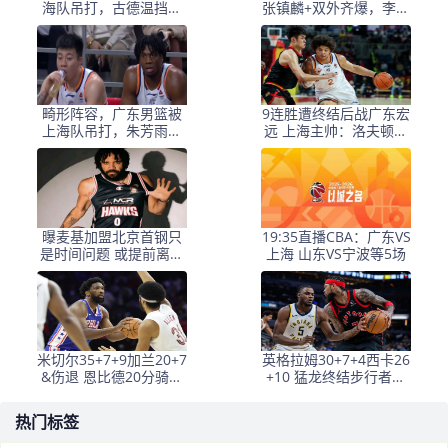
海队吊打，古德温挡不
张镇麟+双外齐爆，李弘
住，胡明轩再度拉胯
权精准，广东太铁了
畸形阵容，广东男篮被
9连胜遭终结后战广东宏
上海队吊打，朱芳雨需
远 上海主帅：洛夫顿轮
要交易，否则夺冠无望
休
曝麦基加盟北京首钢只
19:35直播CBA：广东VS
是时间问题 或提前离开
上海 山东VS宁波等5场
NBL
米切尔35+7+9加兰20+7
英格拉姆30+7+4西卡26
&伤退 恩比德20分骑士
+10 猛龙终结步行者三
大胜76人
连胜
热门标签