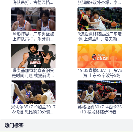
海队吊打，古德温挡不
张镇麟+双外齐爆，李弘
住，胡明轩再度拉胯
权精准，广东太铁了
畸形阵容，广东男篮被
9连胜遭终结后战广东宏
上海队吊打，朱芳雨需
远 上海主帅：洛夫顿轮
要交易，否则夺冠无望
休
曝麦基加盟北京首钢只
19:35直播CBA：广东VS
是时间问题 或提前离开
上海 山东VS宁波等5场
NBL
米切尔35+7+9加兰20+7
英格拉姆30+7+4西卡26
&伤退 恩比德20分骑士
+10 猛龙终结步行者三
大胜76人
连胜
热门标签