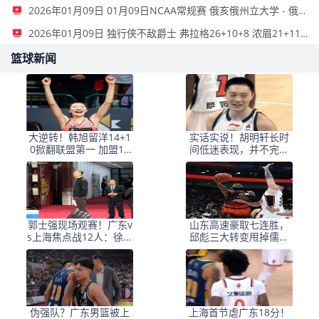
2026年01月09日 01月09日NCAA常规赛 俄亥俄州立大学 - 俄勒冈大学 集锦
2026年01月09日 独行侠不敌爵士 弗拉格26+10+8 浓眉21+11&伤退 马尔卡宁33+7
篮球新闻
大逆转！韩旭留洋14+1
实话实说！胡明轩长时
0掀翻联盟第一 加盟10
间低迷表现，并不完全
战9胜联盟最佳
是身体原因
郭士强现场观赛！广东v
山东高速豪取七连胜，
s上海焦点战12人：徐杰
邱彪三大转变甩掉儒帅
胡明轩张镇麟领衔
标签，学杜锋深得精髓
伪强队？广东男篮被上
上海首节虐广东18分！