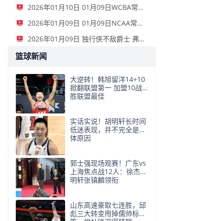
2026年01月10日 01月09日WCBA常规赛 山西女篮 96 - 73 新疆女篮 全场集锦
2026年01月09日 01月09日NCAA常规赛 俄亥俄州立大学 - 俄勒冈大学 集锦
2026年01月09日 独行侠不敌爵士 弗拉格26+10+8 浓眉21+11&伤退 马尔卡宁33+7
篮球新闻
大逆转！韩旭留洋14+10
掀翻联盟第一 加盟10战9
胜联盟最佳
实话实说！胡明轩长时间
低迷表现，并不完全是身
体原因
郭士强现场观赛！广东vs
上海焦点战12人：徐杰胡
明轩张镇麟领衔
山东高速豪取七连胜，邱
彪三大转变甩掉儒帅标