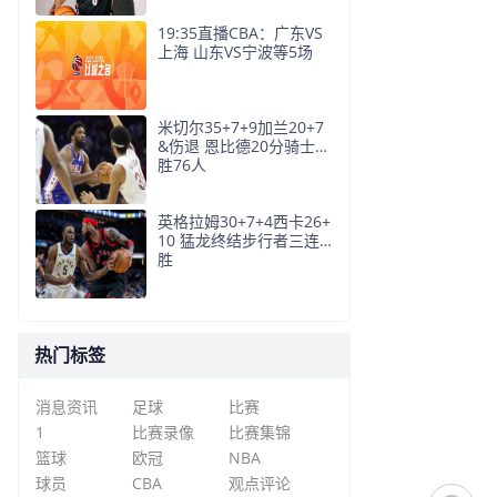
19:35直播CBA：广东VS
上海 山东VS宁波等5场
米切尔35+7+9加兰20+7
&伤退 恩比德20分骑士大
胜76人
英格拉姆30+7+4西卡26+
10 猛龙终结步行者三连
胜
热门标签
消息资讯
足球
比赛
1
比赛录像
比赛集锦
篮球
欧冠
NBA
球员
CBA
观点评论