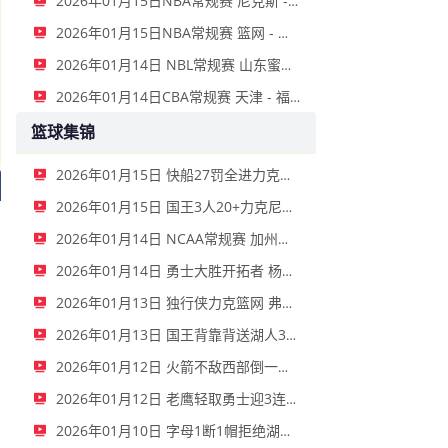
2026年01月15日NBA常规赛 尼克斯 - 国王 全场录像
2026年01月15日NBA常规赛 篮网 - 鹈鹕 全场录像
2026年01月14日 NBL常规赛 山东蜜獾 VS 上海玄鸟 全场录像
2026年01月14日CBA常规赛 天津 - 福建 全场录像
篮球集锦
2026年01月15日 快船27罚全进力克奇才迎来4连胜 哈登22+5+8 伦纳德33分4断
2026年01月15日 国王3人20+力克尼克斯 德罗赞里程碑 威少11助 布伦森伤退
2026年01月14日 NCAA常规赛 加州圣玛丽大学 82 - 68 旧金山大学 全场集锦
2026年01月14日 勇士大胜开拓者 杨瀚森3分2板 巴特勒16+6+5 库里9中2送11助
2026年01月13日 独行侠力克篮网 弗拉格27+5+5 克莱18分 小波特28+9
2026年01月13日 国王背靠背送湖人3连败 东契奇空砍42+7+8+4断 威少22+5+7
2026年01月12日 火箭不敌西部倒一国王遭遇3连败！申京复出19+9 阿门31+13+6
2026年01月12日 老鹰轻取勇士迎3连胜 约翰逊23+11+6 CJ首秀12分 库里31+5
2026年01月10日 字母1断1帽拒绝湖人逆转 詹姆斯26+9+10 东契奇25中8&致命6犯