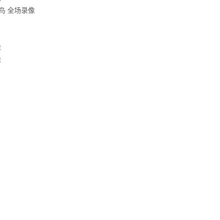
玄鸟 全场录像
像
像