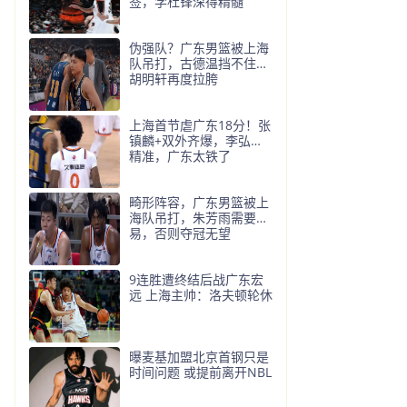
签，学杜锋深得精髓
伪强队？广东男篮被上海
队吊打，古德温挡不住，
胡明轩再度拉胯
上海首节虐广东18分！张
镇麟+双外齐爆，李弘权
精准，广东太铁了
畸形阵容，广东男篮被上
海队吊打，朱芳雨需要交
易，否则夺冠无望
9连胜遭终结后战广东宏
远 上海主帅：洛夫顿轮休
曝麦基加盟北京首钢只是
时间问题 或提前离开NBL