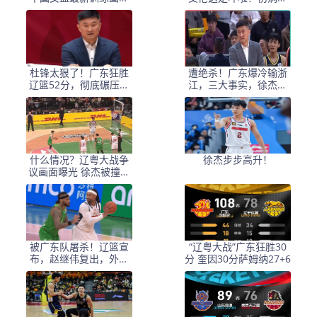
出炉，宫鲁鸣接受采访
“罪魁祸首”？
杜锋太狠了！广东狂胜
遭绝杀！广东爆冷输浙
辽篮52分，彻底碾压对
江，三大事实，徐杰大
手现在和未来
心脏，胡明轩回不来了
什么情况？辽粤大战争
徐杰步步高升！
议画面曝光 徐杰被撞倒
技术台人员竟鼓掌
被广东队屠杀！辽篮宣
“辽粤大战”广东狂胜30
布，赵继伟复出，外援
分 奎因30分萨姆纳27+6
成色太差，杨鸣认输了