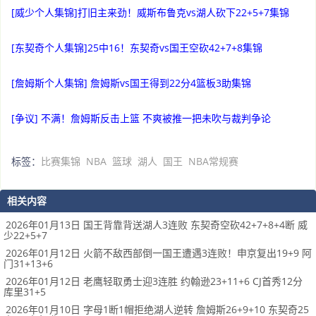
[威少个人集锦]打旧主来劲！威斯布鲁克vs湖人砍下22+5+7集锦
[东契奇个人集锦]25中16！东契奇vs国王空砍42+7+8集锦
[詹姆斯个人集锦] 詹姆斯vs国王得到22分4篮板3助集锦
[争议] 不满！詹姆斯反击上篮 不爽被推一把未吹与裁判争论
标签：
比赛集锦
NBA
篮球
湖人
国王
NBA常规赛
相关内容
2026年01月13日 国王背靠背送湖人3连败 东契奇空砍42+7+8+4断 威
少22+5+7
2026年01月12日 火箭不敌西部倒一国王遭遇3连败！申京复出19+9 阿
门31+13+6
2026年01月12日 老鹰轻取勇士迎3连胜 约翰逊23+11+6 CJ首秀12分
库里31+5
2026年01月10日 字母1断1帽拒绝湖人逆转 詹姆斯26+9+10 东契奇25