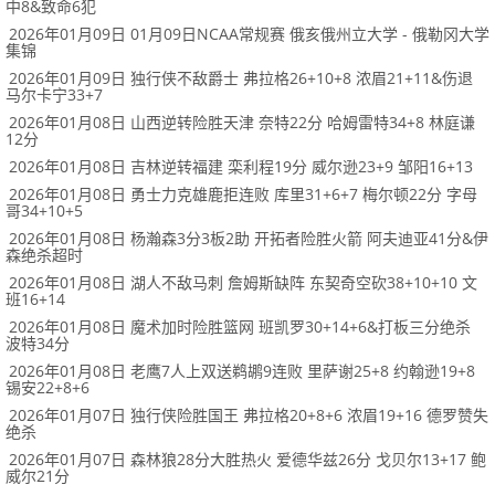
中8&致命6犯
2026年01月09日 01月09日NCAA常规赛 俄亥俄州立大学 - 俄勒冈大学
集锦
2026年01月09日 独行侠不敌爵士 弗拉格26+10+8 浓眉21+11&伤退
马尔卡宁33+7
2026年01月08日 山西逆转险胜天津 奈特22分 哈姆雷特34+8 林庭谦
12分
2026年01月08日 吉林逆转福建 栾利程19分 威尔逊23+9 邹阳16+13
2026年01月08日 勇士力克雄鹿拒连败 库里31+6+7 梅尔顿22分 字母
哥34+10+5
2026年01月08日 杨瀚森3分3板2助 开拓者险胜火箭 阿夫迪亚41分&伊
森绝杀超时
2026年01月08日 湖人不敌马刺 詹姆斯缺阵 东契奇空砍38+10+10 文
班16+14
2026年01月08日 魔术加时险胜篮网 班凯罗30+14+6&打板三分绝杀
波特34分
2026年01月08日 老鹰7人上双送鹈鹕9连败 里萨谢25+8 约翰逊19+8
锡安22+8+6
2026年01月07日 独行侠险胜国王 弗拉格20+8+6 浓眉19+16 德罗赞失
绝杀
2026年01月07日 森林狼28分大胜热火 爱德华兹26分 戈贝尔13+17 鲍
威尔21分