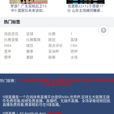
梦游？广东双核后卫15
克里斯22+12于德豪17
中3 国家队未来该如何
分 山东主场擒同曦豪取
选择
6连胜
热门标签
消息资讯
足球
比赛
1
比赛录像
比赛集锦
欧冠
篮球
NBA
球员
观点评论
CBA
意甲
赛季
亚洲杯
西甲
德甲
曼联
联赛
主场
热门联赛：
NBA直播
英超直播
CBA直播
中超直播
法甲直播
德甲直播
意
甲直播
西甲直播
9球直播是一个在线体育直播平台提供NBA,世界杯,足球五大联赛无插
件免费观看,视频免费直播、直播吧、无插件直播、全场录像视频回放,
直播免费观看,赛事精彩尽在9球直播。
9球直播 | All Football App
网站地图