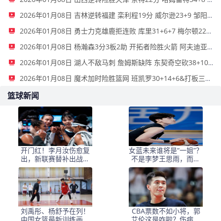
2026年01月08日 吉林逆转福建 栾利程19分 威尔逊23+9 邹阳16+13
2026年01月08日 勇士力克雄鹿拒连败 库里31+6+7 梅尔顿22分 字母哥34+10+5
2026年01月08日 杨瀚森3分3板2助 开拓者险胜火箭 阿夫迪亚41分&伊森绝杀超时
2026年01月08日 湖人不敌马刺 詹姆斯缺阵 东契奇空砍38+10+10 文班16+14
2026年01月08日 魔术加时险胜篮网 班凯罗30+14+6&打板三分绝杀 波特34分
篮球新闻
开门红！李月汝伤愈复
女蓝未来谁将是“一姐”？
出，新联赛替补出战，
不是李梦王思雨，而是
助力球队斩获两连胜
全运会拿冠军的她
刘禹彤、杨舒予在列！
CBA票数不如小将，郭
中国女篮最新训练画面
艾伦这是咋啦？伤病成