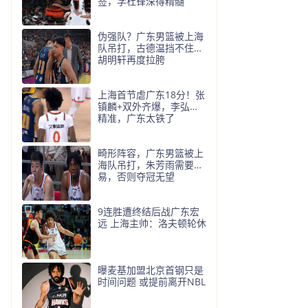
签，学杜锋深得精髓
伪强队？广东男篮被上海
队吊打，古德温挡不住，
胡明轩再度拉胯
上海首节虐广东18分！张
镇麟+双外齐爆，李弘权
精准，广东太铁了
畸形阵容，广东男篮被上
海队吊打，朱芳雨需要交
易，否则夺冠无望
9连胜遭终结后战广东宏
远 上海主帅：洛夫顿轮休
曝麦基加盟北京首钢只是
时间问题 或提前离开NBL