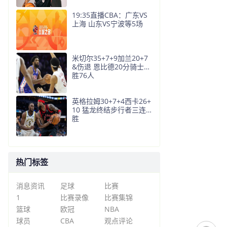
19:35直播CBA：广东VS
上海 山东VS宁波等5场
米切尔35+7+9加兰20+7
&伤退 恩比德20分骑士大
胜76人
英格拉姆30+7+4西卡26+
10 猛龙终结步行者三连
胜
热门标签
消息资讯
足球
比赛
1
比赛录像
比赛集锦
篮球
欧冠
NBA
球员
CBA
观点评论