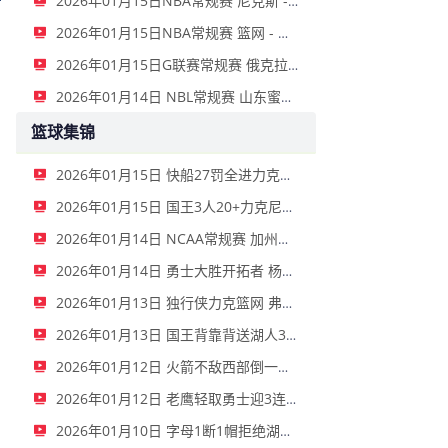
2026年01月15日NBA常规赛 尼克斯 - 国王 全场录像
2026年01月15日NBA常规赛 篮网 - 鹈鹕 全场录像
2026年01月15日G联赛常规赛 俄克拉荷马城蓝 - 撕裂之城混音 全场录像
2026年01月14日 NBL常规赛 山东蜜獾 VS 上海玄鸟 全场录像
篮球集锦
2026年01月15日 快船27罚全进力克奇才迎来4连胜 哈登22+5+8 伦纳德33分4断
2026年01月15日 国王3人20+力克尼克斯 德罗赞里程碑 威少11助 布伦森伤退
2026年01月14日 NCAA常规赛 加州圣玛丽大学 82 - 68 旧金山大学 全场集锦
2026年01月14日 勇士大胜开拓者 杨瀚森3分2板 巴特勒16+6+5 库里9中2送11助
2026年01月13日 独行侠力克篮网 弗拉格27+5+5 克莱18分 小波特28+9
2026年01月13日 国王背靠背送湖人3连败 东契奇空砍42+7+8+4断 威少22+5+7
2026年01月12日 火箭不敌西部倒一国王遭遇3连败！申京复出19+9 阿门31+13+6
2026年01月12日 老鹰轻取勇士迎3连胜 约翰逊23+11+6 CJ首秀12分 库里31+5
2026年01月10日 字母1断1帽拒绝湖人逆转 詹姆斯26+9+10 东契奇25中8&致命6犯