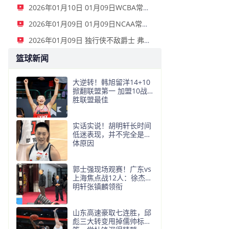
2026年01月10日 01月09日WCBA常规赛 山西女篮 96 - 73 新疆女篮 全场集锦
2026年01月09日 01月09日NCAA常规赛 俄亥俄州立大学 - 俄勒冈大学 集锦
2026年01月09日 独行侠不敌爵士 弗拉格26+10+8 浓眉21+11&伤退 马尔卡宁33+7
篮球新闻
大逆转！韩旭留洋14+10
掀翻联盟第一 加盟10战9
胜联盟最佳
实话实说！胡明轩长时间
低迷表现，并不完全是身
体原因
郭士强现场观赛！广东vs
上海焦点战12人：徐杰胡
明轩张镇麟领衔
山东高速豪取七连胜，邱
彪三大转变甩掉儒帅标