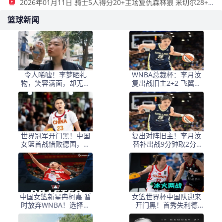
2026年01月11日 骑士5人得分20+主场复仇森林狼 米切尔28+8 爱德华兹25+5
篮球新闻
令人唏嘘！李梦晒礼
WNBA总裁杯：李月汝
物，笑容满面，却无比
复出战旧主2+2 飞翼大
赛可打，还能回女篮
胜风暴获3连胜
吗？
世界冠军开门黑！中国
复出对阵旧主！李月汝
女篮首战惜败德国，出
替补出战9分钟取2分2
线还得死磕拉脱维亚
板，飞翼大胜风暴斩获
三连胜
中国女篮新星冉柯嘉 暂
女篮世界杯中国队迎来
时放弃WNBA！选择加
开门黑！首秀失利德
盟NCAA 人间清醒实至
国：G2战又击完胜欧洲
名归
劲旅