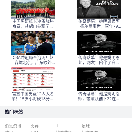
中国男篮抵长沙备战热
传奇落幕！姚明恩师阿
身赛，赴韶山参观学习
德尔曼离世，享年79
传承革命精神
岁，普林斯顿体系宗师
告别
CBA冲冠局全泡汤！赵
传奇落幕！他是姚明恩
睿坑北京，广东缺外
师，网友：陪伴了自己
援，辽篮老将退到剩一
整个青春
人
官宣中国男篮12人大名
传奇落幕！他是姚明恩
单！15岁小将砍18分11
师，带球队创下22连胜
板，后卫线表现太拉跨
战绩！网友：陪伴了自
己整个青春
热门标签
消息资讯
比赛
1
足球