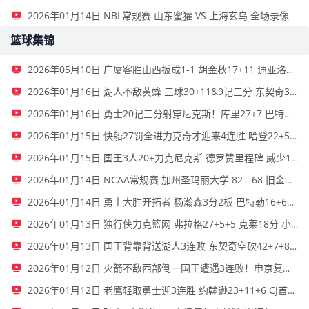
2026年01月14日 NBL常规赛 山东蜜獾 VS 上海玄鸟 全场录像
篮球集锦
2026年05月10日 广厦客胜山西扳成1-1 胡金秋17+11 迪亚洛关键上篮不中
2026年01月16日 湖人不敌黄蜂 三球30+11&9记三分 东契奇39分 詹姆斯29+9+6
2026年01月16日 勇士20记三分射穿尼克斯！库里27+7 巴特勒32+8 穆迪三分9中7
2026年01月15日 快船27罚全进力克奇才迎来4连胜 哈登22+5+8 伦纳德33分4断
2026年01月15日 国王3人20+力克尼克斯 德罗赞里程碑 威少11助 布伦森伤退
2026年01月14日 NCAA常规赛 加州圣玛丽大学 82 - 68 旧金山大学 全场集锦
2026年01月14日 勇士大胜开拓者 杨瀚森3分2板 巴特勒16+6+5 库里9中2送11助
2026年01月13日 独行侠力克篮网 弗拉格27+5+5 克莱18分 小波特28+9
2026年01月13日 国王背靠背送湖人3连败 东契奇空砍42+7+8+4断 威少22+5+7
2026年01月12日 火箭不敌西部倒一国王遭遇3连败！申京复出19+9 阿门31+13+6
2026年01月12日 老鹰轻取勇士迎3连胜 约翰逊23+11+6 CJ首秀12分 库里31+5