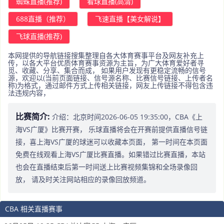
蜘蛛直播(推荐)
看球直播(高清)
688直播（推荐）
飞速直播【美女解说】
飞球直播(推荐)
本网提供的导航链接搜集整理自各大体育赛事平台及网友补充上
传，以各大平台优质体育赛事资源为主旨，为广大体育爱好者寻
觅、收藏、分享、集合而成， 如果用户发现有更稳定流畅的信号
源，欢迎以(当前页面链接、信号源名称、比赛信号链接、上传者名
称)为格式，通过邮件方式上传相关链接，网友上传链接不得包含违
法违规内容，
比赛简介:
介绍：北京时间2026-06-05 19:35:00，CBA《上
海VS广厦》比赛开赛， 乐球直播将会在开赛前提供直播信号链
接，喜上海VS广厦的球迷可以收藏本页面， 第一时间在本页面
免费在线观看上海VS广厦比赛直播。如果错过比赛直播，本站
也会在直播结束后第一时间送上比赛视频集锦和全场录像回
放， 请及时关注网站相应的录像回放频道。
CBA 相关直播赛事