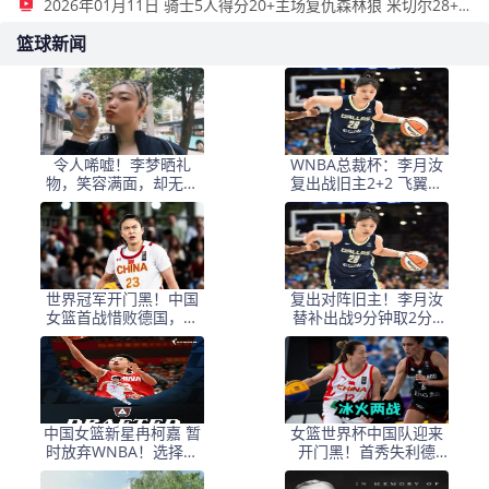
2026年01月11日 骑士5人得分20+主场复仇森林狼 米切尔28+8 爱德华兹25+5
篮球新闻
令人唏嘘！李梦晒礼
WNBA总裁杯：李月汝
物，笑容满面，却无比
复出战旧主2+2 飞翼大
赛可打，还能回女篮
胜风暴获3连胜
吗？
世界冠军开门黑！中国
复出对阵旧主！李月汝
女篮首战惜败德国，出
替补出战9分钟取2分2
线还得死磕拉脱维亚
板，飞翼大胜风暴斩获
三连胜
中国女篮新星冉柯嘉 暂
女篮世界杯中国队迎来
时放弃WNBA！选择加
开门黑！首秀失利德
盟NCAA 人间清醒实至
国：G2战又击完胜欧洲
名归
劲旅