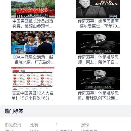
中国男篮抵长沙备战热
传奇落幕！姚明恩师阿
身赛，赴韶山参观学习
德尔曼离世，享年79
传承革命精神
岁，普林斯顿体系宗师
告别
CBA冲冠局全泡汤！赵
传奇落幕！他是姚明恩
睿坑北京，广东缺外
师，网友：陪伴了自己
援，辽篮老将退到剩一
整个青春
人
官宣中国男篮12人大名
传奇落幕！他是姚明恩
单！15岁小将砍18分11
师，带球队创下22连胜
板，后卫线表现太拉跨
战绩！网友：陪伴了自
己整个青春
热门标签
消息资讯
比赛
1
足球