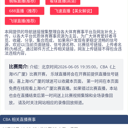
蜘蛛直播(推荐)
看球直播(高清)
688直播（推荐）
飞速直播【美女解说】
飞球直播(推荐)
本网提供的导航链接搜集整理自各大体育赛事平台及网友补充上
传，以各大平台优质体育赛事资源为主旨，为广大体育爱好者寻
觅、收藏、分享、集合而成， 如果用户发现有更稳定流畅的信号
源，欢迎以(当前页面链接、信号源名称、比赛信号链接、上传者名
称)为格式，通过邮件方式上传相关链接，网友上传链接不得包含违
法违规内容，
比赛简介:
介绍：北京时间2026-06-05 19:35:00，CBA《上
海VS广厦》比赛开赛， 乐球直播将会在开赛前提供直播信号链
接，喜上海VS广厦的球迷可以收藏本页面， 第一时间在本页面
免费在线观看上海VS广厦比赛直播。如果错过比赛直播，本站
也会在直播结束后第一时间送上比赛视频集锦和全场录像回
放， 请及时关注网站相应的录像回放频道。
CBA 相关直播赛事