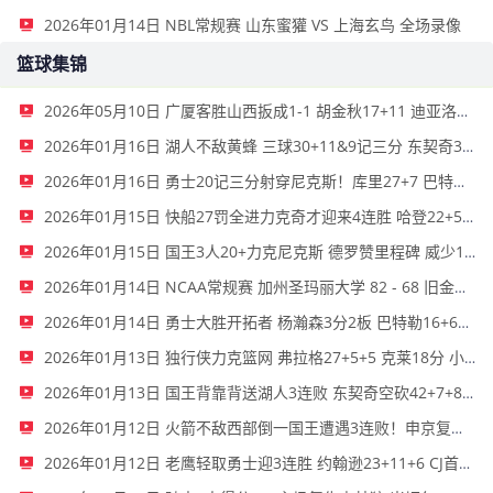
2026年01月14日 NBL常规赛 山东蜜獾 VS 上海玄鸟 全场录像
篮球集锦
2026年05月10日 广厦客胜山西扳成1-1 胡金秋17+11 迪亚洛关键上篮不中
2026年01月16日 湖人不敌黄蜂 三球30+11&9记三分 东契奇39分 詹姆斯29+9+6
2026年01月16日 勇士20记三分射穿尼克斯！库里27+7 巴特勒32+8 穆迪三分9中7
2026年01月15日 快船27罚全进力克奇才迎来4连胜 哈登22+5+8 伦纳德33分4断
2026年01月15日 国王3人20+力克尼克斯 德罗赞里程碑 威少11助 布伦森伤退
2026年01月14日 NCAA常规赛 加州圣玛丽大学 82 - 68 旧金山大学 全场集锦
2026年01月14日 勇士大胜开拓者 杨瀚森3分2板 巴特勒16+6+5 库里9中2送11助
2026年01月13日 独行侠力克篮网 弗拉格27+5+5 克莱18分 小波特28+9
2026年01月13日 国王背靠背送湖人3连败 东契奇空砍42+7+8+4断 威少22+5+7
2026年01月12日 火箭不敌西部倒一国王遭遇3连败！申京复出19+9 阿门31+13+6
2026年01月12日 老鹰轻取勇士迎3连胜 约翰逊23+11+6 CJ首秀12分 库里31+5